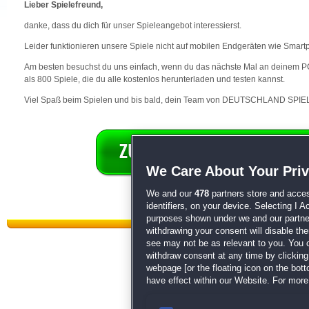
Lieber Spielefreund,
danke, dass du dich für unser Spieleangebot interessierst.
Leider funktionieren unsere Spiele nicht auf mobilen Endgeräten wie Smart
Am besten besuchst du uns einfach, wenn du das nächste Mal an deinem PC 
als 800 Spiele, die du alle kostenlos herunterladen und testen kannst.
Viel Spaß beim Spielen und bis bald, dein Team von DEUTSCHLAND SPIEL
We Care About Your Pri
We and our
478
partners store and acces
identifiers, on your device. Selecting I 
purposes shown under we and our partners
withdrawing your consent will disable th
see may not be as relevant to you. You 
withdraw consent at any time by clickin
webpage [or the floating icon on the botto
have effect within our Website. For more 
Datenschutz
|
AGB
|
Impressum
Sp