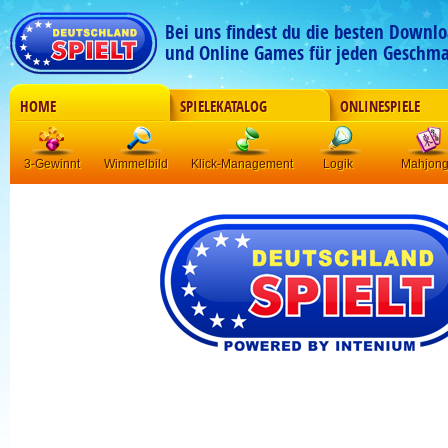
Bei uns findest du die besten Downlo
und Online Games für jeden Geschma
HOME
SPIELEKATALOG
ONLINESPIELE
3-Gewinnt
Wimmelbild
Klick-Management
Logik
Mahjon