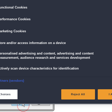
unctional Cookies
ird am unteren Rand des Browserfensters angezeigt.
erformance Cookies
icke einfach auf die Datei.
arketing Cookies
tore and/or access information on a device
g" angezeigt wird, klicke auf "Ja" (Bei Windows Vista "Fortsetzen").
ersonalised advertising and content, advertising and content
easurement, audience research and services development
ctively scan device characteristics for identification
nsure security, prevent and detect fraud, and fix errors
rtners (vendors)
eliver and present advertising and content
Choices
Reject All
I 
atch and combine data from other data sources