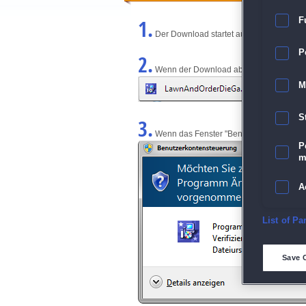
1.
F
Der Download startet automatisch und w
P
2.
Wenn der Download abgeschlossen ist, kl
M
S
3.
Wenn das Fenster "Benutzerkontensteuerun
P
m
A
E
List of Pa
D
Save 
M