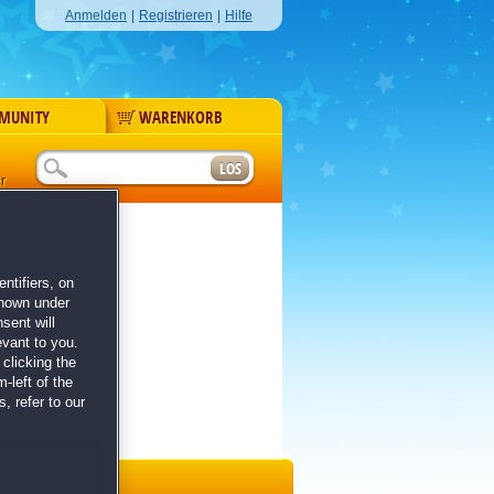
Anmelden
|
Registrieren
|
Hilfe
MUNITY
WARENKORB
r
ntifiers, on
shown under
sent will
evant to you.
clicking the
-left of the
, refer to our