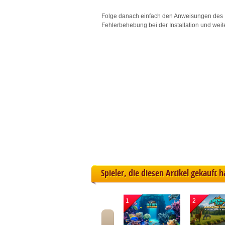
L
Folge danach einfach den Anweisungen des 
Fehlerbehebung bei der Installation und weit
I
S
Sho
Spieler, die diesen Artikel gekauft 
1
2