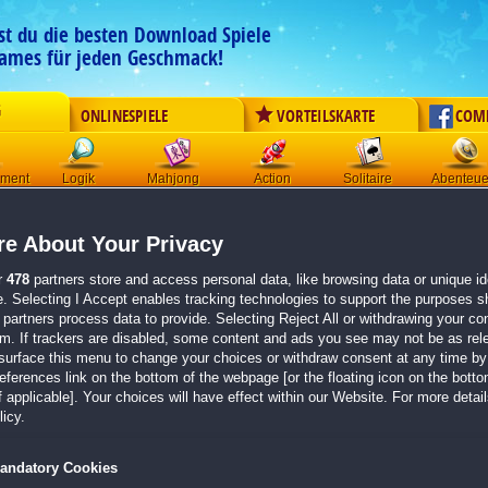
est du die besten Download Spiele
ames für jeden Geschmack!
G
ONLINESPIELE
VORTEILSKARTE
COM
ement
Logik
Mahjong
Action
Solitaire
Abenteue
Der Download wird automatisch gestartet für:
e About Your Privacy
Jewel Match Winter Wonderland 2
Größe 435.0 MB
r
478
partners store and access personal data, like browsing data or unique ide
e. Selecting I Accept enables tracking technologies to support the purposes 
Einen Moment bitte, dein Spiel wird in
5 Sekunden
bereitgestellt...
partners process data to provide. Selecting Reject All or withdrawing your con
em. If trackers are disabled, some content and ads you see may not be as rel
surface this menu to change your choices or withdraw consent at any time by 
Falls der Download nicht automatisch startet,
klicke bitte hier
.
erences link on the bottom of the webpage [or the floating icon on the bottom
 applicable]. Your choices will have effect within our Website. For more details
Zurück zur Gamepage
icy.
andatory Cookies