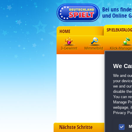
Bei uns find
und Online G
SPIELEKATALO
HOME
3-Gewinnt
Wimmelbild
Klick-Manag
We Car
We and ou
your devic
we and our 
disable th
You can re
Manage Pref
webpage, if
Privacy Pol
Nächste Schritte
M