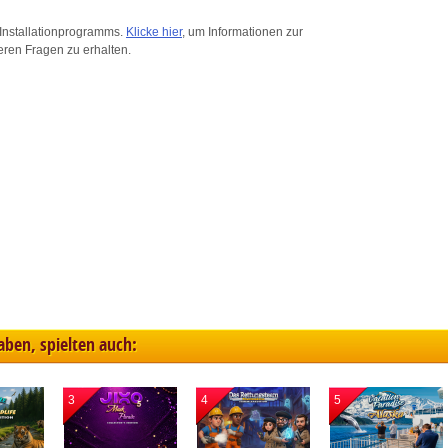
ink different devices
Installationprogramms.
Klicke hier
, um Informationen zur
eren Fragen zu erhalten.
dentify devices based on information transmitted automatically
ave and communicate privacy choices
w Purposes
haben, spielten auch:
3
4
5