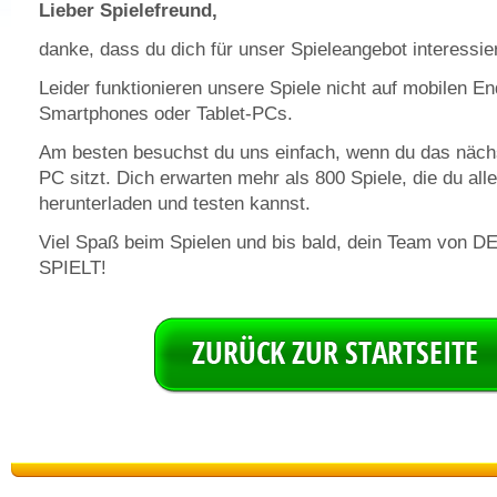
Lieber Spielefreund,
danke, dass du dich für unser Spieleangebot interessier
Leider funktionieren unsere Spiele nicht auf mobilen E
Smartphones oder Tablet-PCs.
Am besten besuchst du uns einfach, wenn du das näch
PC sitzt. Dich erwarten mehr als 800 Spiele, die du all
herunterladen und testen kannst.
Viel Spaß beim Spielen und bis bald, dein Team vo
SPIELT!