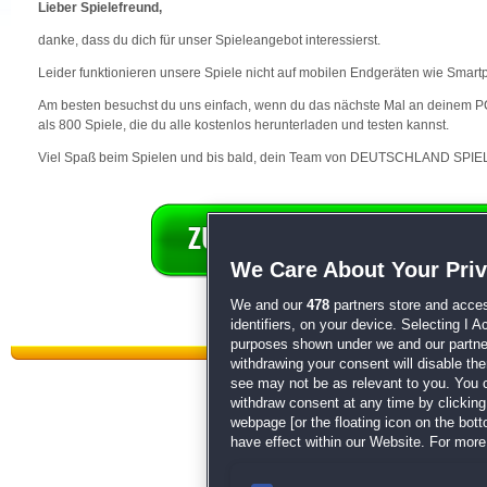
Lieber Spielefreund,
danke, dass du dich für unser Spieleangebot interessierst.
Leider funktionieren unsere Spiele nicht auf mobilen Endgeräten wie Smart
Am besten besuchst du uns einfach, wenn du das nächste Mal an deinem PC 
als 800 Spiele, die du alle kostenlos herunterladen und testen kannst.
Viel Spaß beim Spielen und bis bald, dein Team von DEUTSCHLAND SPIEL
We Care About Your Pri
We and our
478
partners store and acces
identifiers, on your device. Selecting I 
purposes shown under we and our partners
withdrawing your consent will disable th
see may not be as relevant to you. You 
withdraw consent at any time by clickin
webpage [or the floating icon on the botto
have effect within our Website. For more 
Datenschutz
|
AGB
|
Impressum
Sp