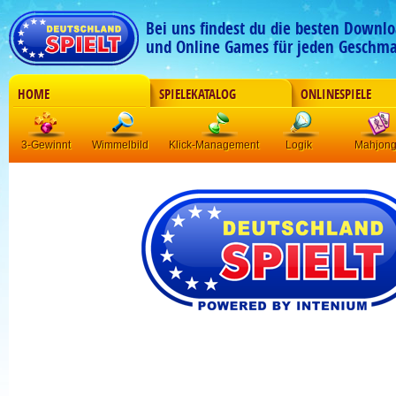
Bei uns findest du die besten Downlo
und Online Games für jeden Geschma
HOME
SPIELEKATALOG
ONLINESPIELE
3-Gewinnt
Wimmelbild
Klick-Management
Logik
Mahjon