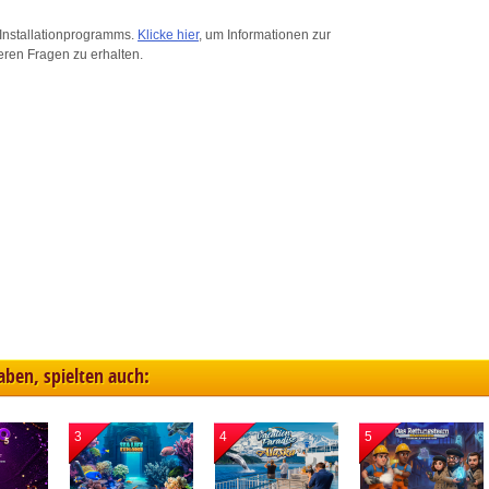
ink different devices
Installationprogramms.
Klicke hier
, um Informationen zur
eren Fragen zu erhalten.
dentify devices based on information transmitted automatically
ave and communicate privacy choices
w Purposes
haben, spielten auch:
3
4
5