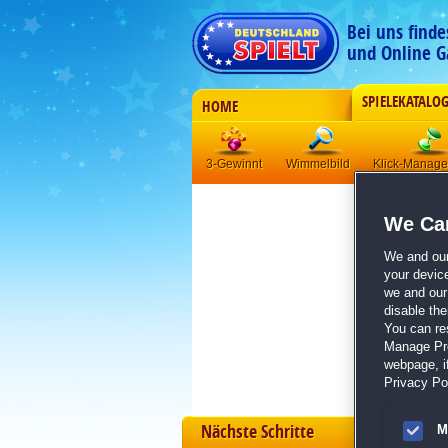
Bei uns find
und Online G
SPIELEKATALO
HOME
3-Gewinnt
Wimmelbild
Klick-Manag
We Car
We and ou
your devic
we and our 
disable th
You can re
Manage Pref
webpage, if
Privacy Pol
Nächste Schritte
M