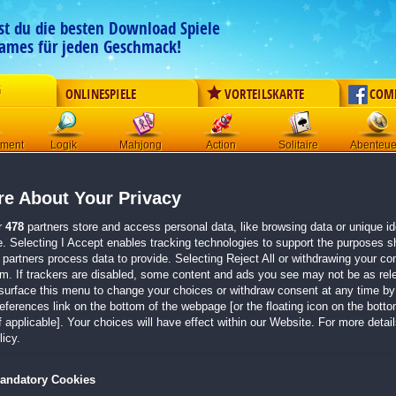
est du die besten Download Spiele
ames für jeden Geschmack!
G
ONLINESPIELE
VORTEILSKARTE
COM
ement
Logik
Mahjong
Action
Solitaire
Abenteue
Der Download wird automatisch gestartet für:
e About Your Privacy
Heart of Moon: Die Maske der Jahreszeiten
Größe 106.8 MB
r
478
partners store and access personal data, like browsing data or unique ide
e. Selecting I Accept enables tracking technologies to support the purposes 
Einen Moment bitte, dein Spiel wird in
5 Sekunden
bereitgestellt...
partners process data to provide. Selecting Reject All or withdrawing your con
em. If trackers are disabled, some content and ads you see may not be as rel
surface this menu to change your choices or withdraw consent at any time by 
Falls der Download nicht automatisch startet,
klicke bitte hier
.
erences link on the bottom of the webpage [or the floating icon on the bottom
 applicable]. Your choices will have effect within our Website. For more details
Zurück zur Gamepage
icy.
andatory Cookies