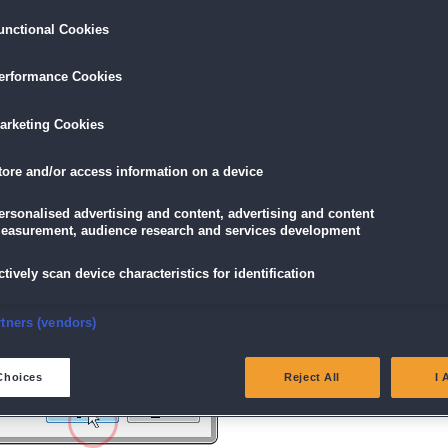
unctional Cookies
ird am unteren Rand des Browserfensters angezeigt.
erformance Cookies
icke einfach auf die Datei.
arketing Cookies
tore and/or access information on a device
g" angezeigt wird, klicke auf "Ja" (Bei Windows Vista "Fortsetzen").
ersonalised advertising and content, advertising and content
easurement, audience research and services development
ctively scan device characteristics for identification
nsure security, prevent and detect fraud, and fix errors
rtners (vendors)
eliver and present advertising and content
Choices
Reject All
I 
atch and combine data from other data sources