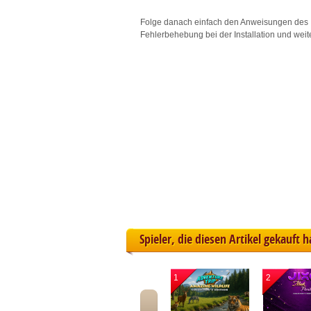
L
Folge danach einfach den Anweisungen des 
Fehlerbehebung bei der Installation und weit
I
S
Sho
Spieler, die diesen Artikel gekauft 
1
2