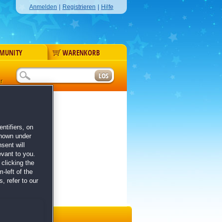
Anmelden
|
Registrieren
|
Hilfe
MUNITY
WARENKORB
r
ntifiers, on
shown under
sent will
evant to you.
clicking the
-left of the
, refer to our