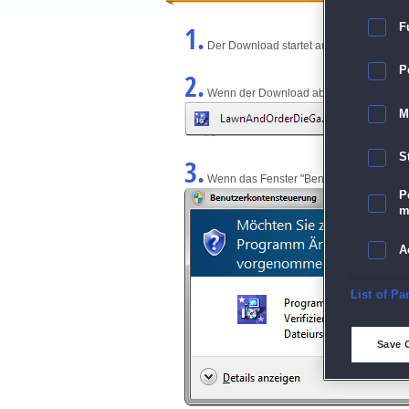
1.
F
Der Download startet automatisch und w
P
2.
Wenn der Download abgeschlossen ist, kl
M
S
3.
Wenn das Fenster "Benutzerkontensteuerun
P
m
A
E
List of Pa
D
Save 
M