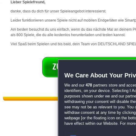
Lieber Spielefreund,
danke, dass du dich für unser Spieleangebot interessierst.
Leider funktionieren unsere Spiele nicht auf mobilen Endgeräten wie Smart
Am besten besuchst du uns einfach, wenn du das nächste Mal an deinem PC 
als 800 Spiele, die du alle kostenlos herunterladen und testen kannst.
Viel Spaß beim Spielen und bis bald, dein Team von DEUTSCHLAND SPIEL
We Care About Your Pri
We and our
478
partners store and acces
identifiers, on your device. Selecting I 
purposes shown under we and our partners
withdrawing your consent will disable th
see may not be as relevant to you. You 
withdraw consent at any time by clickin
webpage [or the floating icon on the botto
have effect within our Website. For more 
Datenschutz
|
AGB
|
Impressum
Sp