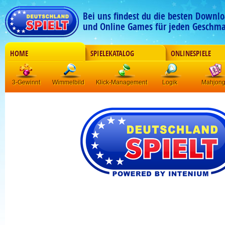
Bei uns findest du die besten Downlo
und Online Games für jeden Geschma
HOME
SPIELEKATALOG
ONLINESPIELE
3-Gewinnt
Wimmelbild
Klick-Management
Logik
Mahjon