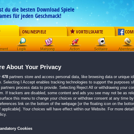
est du die besten Download Spiele
ames für jeden Geschmack!
G
ONLINESPIELE
VORTEILSKARTE
COM
ement
Logik
Mahjong
Action
Solitaire
Abenteue
Der Download wird automatisch gestartet für:
e About Your Privacy
Gaslamp Cases 14: The Visitor of Wraithmoor Field
Größe 114.9 MB
r
478
partners store and access personal data, like browsing data or unique ide
e. Selecting I Accept enables tracking technologies to support the purposes 
Einen Moment bitte, dein Spiel wird in
5 Sekunden
bereitgestellt...
partners process data to provide. Selecting Reject All or withdrawing your con
em. If trackers are disabled, some content and ads you see may not be as rel
surface this menu to change your choices or withdraw consent at any time by 
Falls der Download nicht automatisch startet,
klicke bitte hier
.
erences link on the bottom of the webpage [or the floating icon on the bottom
 applicable]. Your choices will have effect within our Website. For more details
Zurück zur Gamepage
icy.
andatory Cookies