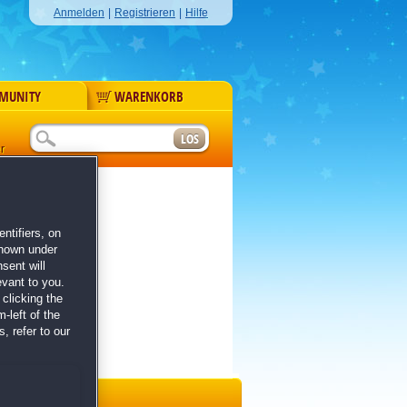
Anmelden
|
Registrieren
|
Hilfe
MUNITY
WARENKORB
r
ntifiers, on
shown under
sent will
evant to you.
clicking the
-left of the
, refer to our