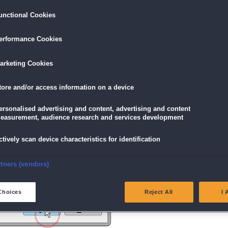
unctional Cookies
ird am unteren Rand des Browserfensters angezeigt.
erformance Cookies
icke einfach auf die Datei.
arketing Cookies
tore and/or access information on a device
g" angezeigt wird, klicke auf "Ja" (Bei Windows Vista "Fortsetzen").
ersonalised advertising and content, advertising and content
easurement, audience research and services development
ctively scan device characteristics for identification
nsure security, prevent and detect fraud, and fix errors
rtners (vendors)
eliver and present advertising and content
Choices
Reject All
I 
atch and combine data from other data sources