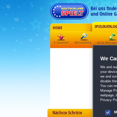
Bei uns find
und Online G
SPIELEKATALO
HOME
3-Gewinnt
Wimmelbild
Klick-Manag
We Car
We and ou
your devic
we and our 
disable th
You can re
Manage Pref
webpage, if
Privacy Pol
Nächste Schritte
M