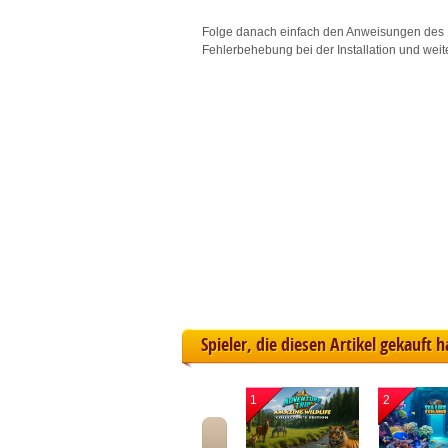
L
Folge danach einfach den Anweisungen des 
Fehlerbehebung bei der Installation und weit
I
S
Sho
Spieler, die diesen Artikel gekauft 
1
2