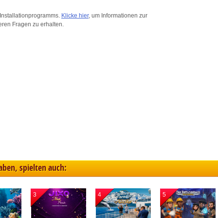
ink different devices
Installationprogramms.
Klicke hier
, um Informationen zur
eren Fragen zu erhalten.
dentify devices based on information transmitted automatically
ave and communicate privacy choices
w Purposes
haben, spielten auch:
3
4
5