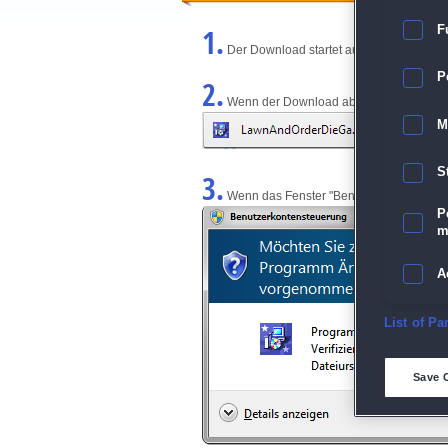
1.
F
Der Download startet automatisch und w
P
2.
Wenn der Download abgeschlossen ist, kl
M
S
3.
Wenn das Fenster "Benutzerkontensteuerun
P
m
A
E
List of Pa
D
Save 
M