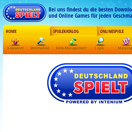
Bei uns findest du die besten Downlo
und Online Games für jeden Geschma
HOME
SPIELEKATALOG
ONLINESPIELE
3-Gewinnt
Wimmelbild
Klick-Management
Logik
Mahjon