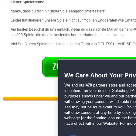
Lieber Spielefreund,
danke, dass du dich für unser Spieleangebot interessierst.
Leider funktionieren unsere Spiele nicht auf mobilen Endgeräten wie Smart
Am besten besuchst du uns einfach, wenn du das nächste Mal an deinem PC 
als 800 Spiele, die du alle kostenlos herunterladen und testen kannst.
Viel Spaß beim Spielen und bis bald, dein Team von DEUTSCHLAND SPIEL
We Care About Your Pri
We and our
478
partners store and acces
identifiers, on your device. Selecting I 
purposes shown under we and our partners
withdrawing your consent will disable th
see may not be as relevant to you. You 
withdraw consent at any time by clickin
webpage [or the floating icon on the botto
have effect within our Website. For more 
Datenschutz
|
AGB
|
Impressum
Sp