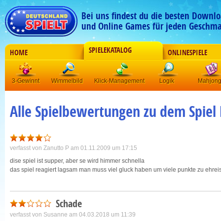
Bei uns findest du die besten Downlo
und Online Games für jeden Geschma
SPIELEKATALOG
HOME
ONLINESPIELE
3-Gewinnt
Wimmelbild
Klick-Management
Logik
Mahjon
Alle Spielbewertungen zu dem Spie
verfasst von
Zanutto P
am 01.11.2009 um 17:15
dise spiel ist supper, aber se wird himmer schnella
das spiel reagiert lagsam man muss viel gluck haben um viele punkte zu ehrei
Schade
verfasst von
Susanne
am 04.03.2018 um 11:39