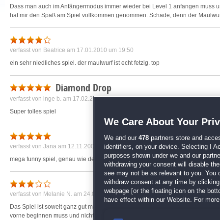
Dass man auch im Anfängermodus immer wieder bei Level 1 anfangen muss und
hat mir den Spaß am Spiel vollkommen genommen. Schade, denn der Maulwurf 
verfasst von
Beatrice
am 17.01.2010 um 19:50
ein sehr niedliches spiel. der maulwurf ist echt fetzig. top
Diamond Drop
verfasst von
inge b.
am 17.02.2018 um 12:46
Super tolles spiel
We Care About Your Pri
We and our
478
partners store and acces
verfasst von
Jana
am 12.11.2008 um 22:18
identifiers, on your device. Selecting I 
purposes shown under we and our partners
mega funny spiel, genau wie der 2. teil...dieser gary ist einfach nur urkomisch u
withdrawing your consent will disable th
see may not be as relevant to you. You 
withdraw consent at any time by clickin
webpage [or the floating icon on the botto
verfasst von
Melanie N.
am 24.04.2017 um 12:19
have effect within our Website. For more 
Das Spiel ist soweit ganz gut man muss sehr schnell dabei sein schade finde
vorne beginnen muss und nicht bei dem Level das man vorher verloren hat