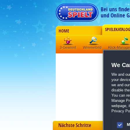
Bei uns find
und Online G
SPIELEKATALO
HOME
3-Gewinnt
Wimmelbild
Klick-Manag
We Car
We and ou
your devic
we and our 
disable th
You can re
Manage Pref
webpage, if
Privacy Pol
Nächste Schritte
M