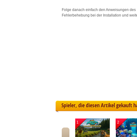
L
Folge danach einfach den Anweisungen des 
Fehlerbehebung bei der Installation und weit
I
S
Sho
Spieler, die diesen Artikel gekauft 
1
2