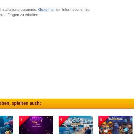
ink different devices
Installationprogramms.
Klicke hier
, um Informationen zur
eren Fragen zu erhalten.
dentify devices based on information transmitted automatically
ave and communicate privacy choices
w Purposes
haben, spielten auch:
3
4
5