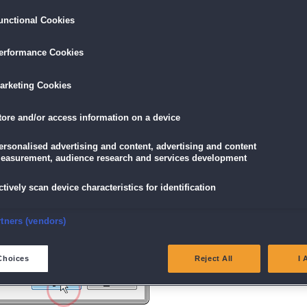
unctional Cookies
ird am unteren Rand des Browserfensters angezeigt.
erformance Cookies
icke einfach auf die Datei.
arketing Cookies
tore and/or access information on a device
g" angezeigt wird, klicke auf "Ja" (Bei Windows Vista "Fortsetzen").
ersonalised advertising and content, advertising and content
easurement, audience research and services development
ctively scan device characteristics for identification
nsure security, prevent and detect fraud, and fix errors
rtners (vendors)
eliver and present advertising and content
Choices
Reject All
I 
atch and combine data from other data sources