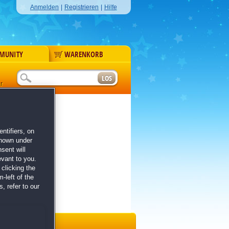
Anmelden
|
Registrieren
|
Hilfe
MUNITY
WARENKORB
r
ntifiers, on
shown under
sent will
evant to you.
clicking the
-left of the
, refer to our