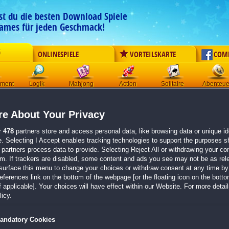
est du die besten Download Spiele
ames für jeden Geschmack!
G
ONLINESPIELE
VORTEILSKARTE
COM
ement
Logik
Mahjong
Action
Solitaire
Abenteue
Der Download wird automatisch gestartet für:
e About Your Privacy
Cursed House 11
Größe 133.0 MB
r
478
partners store and access personal data, like browsing data or unique ide
e. Selecting I Accept enables tracking technologies to support the purposes 
Einen Moment bitte, dein Spiel wird in
5 Sekunden
bereitgestellt...
partners process data to provide. Selecting Reject All or withdrawing your con
em. If trackers are disabled, some content and ads you see may not be as rel
surface this menu to change your choices or withdraw consent at any time by 
Falls der Download nicht automatisch startet,
klicke bitte hier
.
erences link on the bottom of the webpage [or the floating icon on the bottom
 applicable]. Your choices will have effect within our Website. For more details
Zurück zur Gamepage
icy.
andatory Cookies