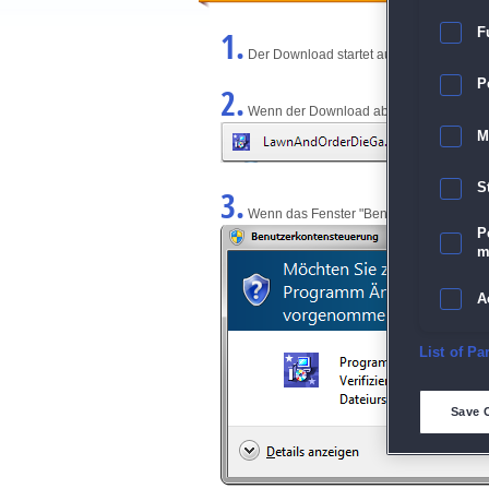
1.
F
Der Download startet automatisch und w
P
2.
Wenn der Download abgeschlossen ist, kl
M
S
3.
Wenn das Fenster "Benutzerkontensteuerun
P
m
A
E
List of Pa
D
Save 
M