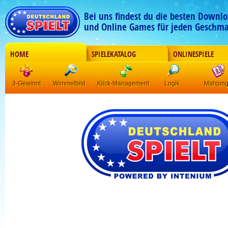
Bei uns findest du die besten Downlo
und Online Games für jeden Geschma
HOME
SPIELEKATALOG
ONLINESPIELE
3-Gewinnt
Wimmelbild
Klick-Management
Logik
Mahjon