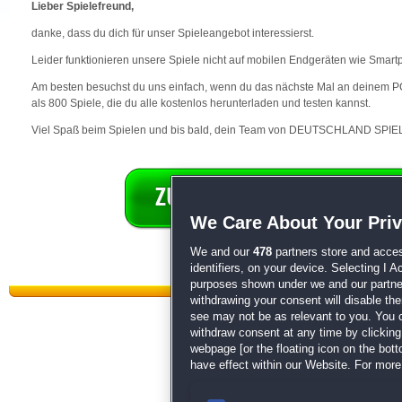
Lieber Spielefreund,
danke, dass du dich für unser Spieleangebot interessierst.
Leider funktionieren unsere Spiele nicht auf mobilen Endgeräten wie Smart
Am besten besuchst du uns einfach, wenn du das nächste Mal an deinem PC 
als 800 Spiele, die du alle kostenlos herunterladen und testen kannst.
Viel Spaß beim Spielen und bis bald, dein Team von DEUTSCHLAND SPIEL
We Care About Your Pri
We and our
478
partners store and acces
identifiers, on your device. Selecting I 
purposes shown under we and our partners
withdrawing your consent will disable th
see may not be as relevant to you. You 
withdraw consent at any time by clickin
webpage [or the floating icon on the botto
have effect within our Website. For more 
Datenschutz
|
AGB
|
Impressum
Sp