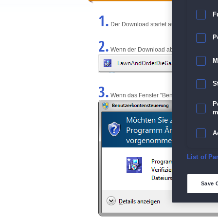
1.
F
Der Download startet automatisch und w
P
2.
Wenn der Download abgeschlossen ist, kl
M
S
3.
Wenn das Fenster "Benutzerkontensteuerun
P
m
A
E
List of Pa
D
Save 
M