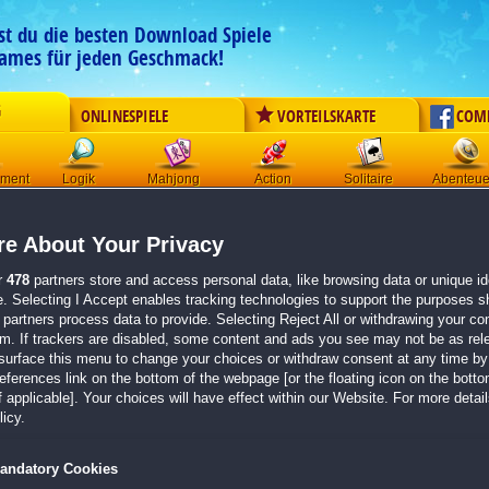
est du die besten Download Spiele
ames für jeden Geschmack!
G
ONLINESPIELE
VORTEILSKARTE
COM
ement
Logik
Mahjong
Action
Solitaire
Abenteue
Der Download wird automatisch gestartet für:
e About Your Privacy
Avalon Jewels 2
Größe 170.8 MB
r
478
partners store and access personal data, like browsing data or unique ide
e. Selecting I Accept enables tracking technologies to support the purposes 
Einen Moment bitte, dein Spiel wird in
5 Sekunden
bereitgestellt...
partners process data to provide. Selecting Reject All or withdrawing your con
em. If trackers are disabled, some content and ads you see may not be as rel
surface this menu to change your choices or withdraw consent at any time by 
Falls der Download nicht automatisch startet,
klicke bitte hier
.
erences link on the bottom of the webpage [or the floating icon on the bottom
 applicable]. Your choices will have effect within our Website. For more details
Zurück zur Gamepage
icy.
andatory Cookies