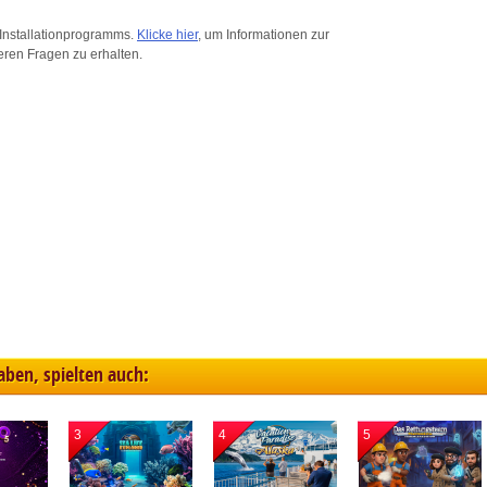
ink different devices
Installationprogramms.
Klicke hier
, um Informationen zur
eren Fragen zu erhalten.
dentify devices based on information transmitted automatically
ave and communicate privacy choices
w Purposes
haben, spielten auch:
3
4
5