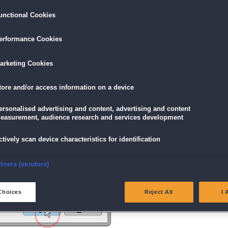
unctional Cookies
ird am unteren Rand des Browserfensters angezeigt.
erformance Cookies
icke einfach auf die Datei.
arketing Cookies
tore and/or access information on a device
g" angezeigt wird, klicke auf "Ja" (Bei Windows Vista "Fortsetzen").
ersonalised advertising and content, advertising and content
easurement, audience research and services development
ctively scan device characteristics for identification
nsure security, prevent and detect fraud, and fix errors
rtners (vendors)
eliver and present advertising and content
Choices
Reject All
I 
atch and combine data from other data sources