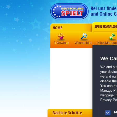
Bei uns find
und Online G
SPIELEKATALO
HOME
3-Gewinnt
Wimmelbild
Klick-Manag
We Car
We and ou
your devic
we and our 
disable th
You can re
Manage Pref
webpage, if
Privacy Pol
Nächste Schritte
M