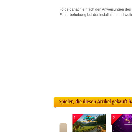
L
Folge danach einfach den Anweisungen des 
Fehlerbehebung bei der Installation und weit
I
S
Sho
Spieler, die diesen Artikel gekauft 
1
2