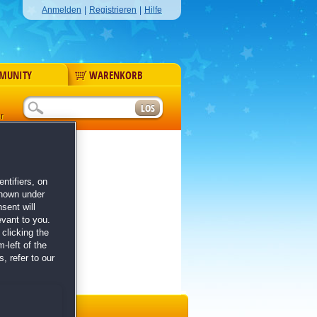
Anmelden
|
Registrieren
|
Hilfe
MUNITY
WARENKORB
r
ntifiers, on
shown under
sent will
evant to you.
clicking the
-left of the
, refer to our