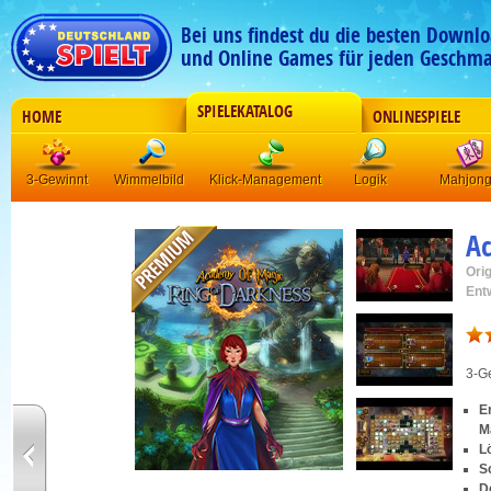
Bei uns findest du die besten Downlo
und Online Games für jeden Geschma
SPIELEKATALOG
HOME
ONLINESPIELE
3-Gewinnt
Wimmelbild
Klick-Management
Logik
Mahjon
A
Orig
Ent
3-G
E
M
L
S
D