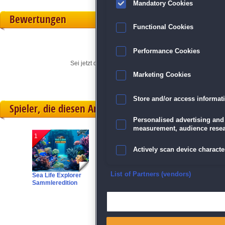
Mandatory Cookies
Bewertungen
Functional Cookies
Performance Cookies
Sei jetzt der Erste, der seine persönliche Meinung für di
Marketing Cookies
Store and/or access informat
Spieler, die diesen Artikel gekauft haben, spielten 
Personalised advertising and
measurement, audience resea
1
2
3
Actively scan device character
Ensure security, prevent and d
List of Partners (vendors)
Sea Life Explorer
Adventure Trip
:
Jixo 5
:
Sammleredition
Amazing Wildlife
Mask Parade
Sammleredition
Sammleredition
Deliver and present advertisi
Match and combine data from