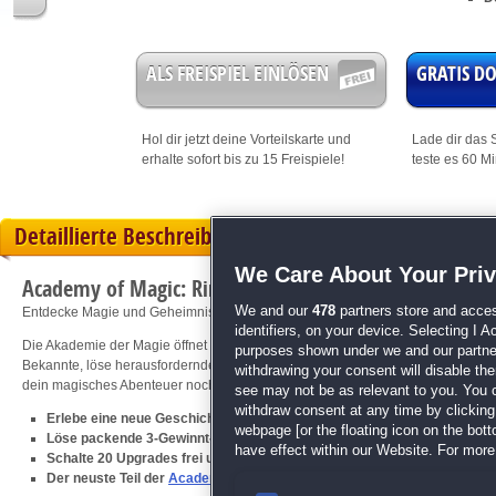
ALS FREISPIEL EINLÖSEN
GRATIS 
Hol dir jetzt deine
Vorteilskarte
und
Lade dir das S
erhalte sofort bis zu 15 Freispiele!
teste es 60 M
Detaillierte Beschreibung
We Care About Your Pri
Academy of Magic: Ring of Darkness
We and our
478
partners store and acces
Entdecke Magie und Geheimnisse in der Akademie der Zauberer.
identifiers, on your device. Selecting I 
Die Akademie der Magie öffnet ihre Tore für neue Schüler. Erforsche mit Zachar
purposes shown under we and our partners
Bekannte, löse herausfordernde 3-Gewinnt-Rätsel und entdecke das Geheimnis
withdrawing your consent will disable th
dein magisches Abenteuer noch heute und entdecke das Schicksal, das in dir s
see may not be as relevant to you. You 
withdraw consent at any time by clickin
Erlebe eine neue Geschichte aus den Anfängen der Akademie der Magi
webpage [or the floating icon on the botto
Löse packende 3-Gewinnt-Rätsel und sammle magische Ressourcen
have effect within our Website. For more 
Schalte 20 Upgrades frei und begleite die Helden durch fünf Kapitel
Der neuste Teil der
Academy of Magic
-Serie