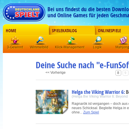
Bei uns findest du die besten Downlo
und Online Games für jeden Geschma
HOME
SPIELEKATALOG
ONLINESPIELE
3-Gewinnt
Wimmelbild
Klick-Management
Logik
Mahjon
Deine Suche nach "
e-FunSof
<< Vorherige
8
9
Helga the Viking Warrior 6:
B
(Helga the Viking Warrior 6: Beyon
Ragnarök ist vergangen – doch aus d
neues Schicksal. Begleite Helga in 
ohne...
Zum Spiel