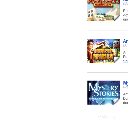
(M
Re
Ägy
und
An
(An
An 
Es
Spi
My
(My
Ant
Du
doc
<< Vorherige