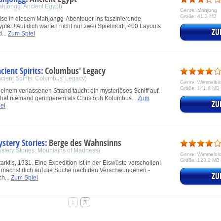
ahjongg: Ancient Egypt)
Genre: Mahjong
Größe: 41.3 MB
ise in diesem Mahjongg-Abenteuer ins faszinierende
pten! Auf dich warten nicht nur zwei Spielmodi, 400 Layouts
ZU
...
Zum Spiel
cient Spirits:
Columbus' Legacy
cient Spirits: Columbus' Legacy)
Genre: Wimmelbil
Größe: 141.8 MB
einem verlassenen Strand taucht ein mysteriöses Schiff auf.
 hat niemand geringerem als Christoph Kolumbus...
Zum
ZU
el
stery Stories:
Berge des Wahnsinns
stery Stories: Mountains of Madness)
Genre: Wimmelbil
Größe: 123.2 MB
arktis, 1931. Eine Expedition ist in der Eiswüste verschollen!
 machst dich auf die Suche nach den Verschwundenen -
ZU
h...
Zum Spiel
1
2