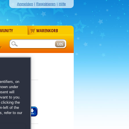
Anmelden
|
Registrieren
|
Hilfe
MUNITY
WARENKORB
r
r.
Nächste >>
ntifiers, on
shown under
sent will
von
28
Mitgliedern
evant to you.
clicking the
-left of the
M SPIEL
, refer to our