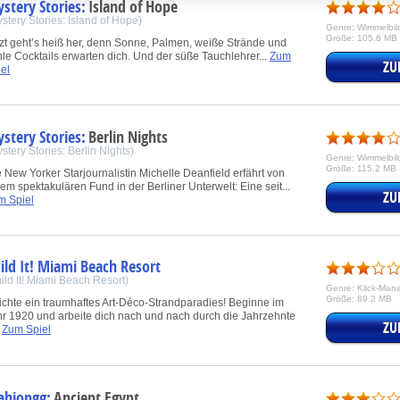
stery Stories:
Island of Hope
stery Stories: Island of Hope)
Genre: Wimmelbil
ink different devices
Größe: 105.6 MB
zt geht’s heiß her, denn Sonne, Palmen, weiße Strände und
le Cocktails erwarten dich. Und der süße Tauchlehrer...
Zum
ZU
el
dentify devices based on information transmitted automatically
ave and communicate privacy choices
stery Stories:
Berlin Nights
stery Stories: Berlin Nights)
Genre: Wimmelbil
Größe: 115.2 MB
 New Yorker Starjournalistin Michelle Deanfield erfährt von
w Purposes
em spektakulären Fund in der Berliner Unterwelt: Eine seit...
ZU
m Spiel
ild It! Miami Beach Resort
ild It! Miami Beach Resort)
Genre: Klick-Ma
Größe: 89.2 MB
ichte ein traumhaftes Art-Déco-Strandparadies! Beginne im
hr 1920 und arbeite dich nach und nach durch die Jahrzehnte
ZU
.
Zum Spiel
hjongg:
Ancient Egypt