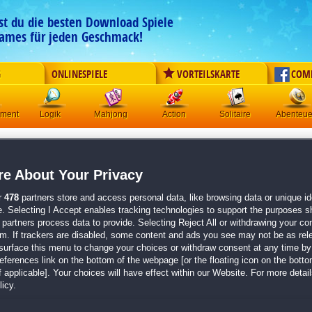
est du die besten Download Spiele
ames für jeden Geschmack!
G
ONLINESPIELE
VORTEILSKARTE
COM
ement
Logik
Mahjong
Action
Solitaire
Abenteue
 nach "
cerasus media
" ergab
16
Treffe
e About Your Privacy
1
2
r
478
partners store and access personal data, like browsing data or unique ide
e. Selecting I Accept enables tracking technologies to support the purposes 
utschlands Brettspiele Deluxe
partners process data to provide. Selecting Reject All or withdrawing your con
utschlands Brettspiele Deluxe)
em. If trackers are disabled, some content and ads you see may not be as rel
Genre: Logik
Größe: 37.1 MB
surface this menu to change your choices or withdraw consent at any time by 
dlich bekommst du bei „DEUTSCHLAND SPIELT!” die besten
ttspiele für deinen PC. Mach also reinen Tisch und spiele
erences link on the bottom of the webpage [or the floating icon on the bottom
ZU
..
Zum Spiel
 applicable]. Your choices will have effect within our Website. For more details
icy.