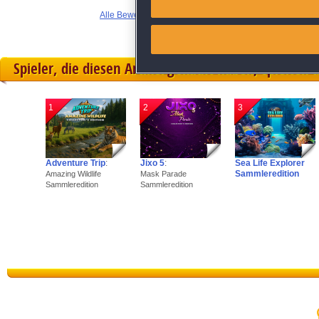
Alle Bewertungen anzeigen
Link different devices
Identify devices based on inf
Spieler, die diesen Artikel gekauft haben, spielten 
Save and communicate priva
1
2
3
Adventure Trip
:
Jixo 5
:
Sea Life Explorer
Sammleredition
Amazing Wildlife
Mask Parade
Sammleredition
Sammleredition