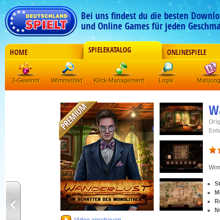
Bei uns findest du die besten Downlo
und Online Games für jeden Geschma
SPIELEKATALOG
HOME
ONLINESPIELE
3-Gewinnt
Wimmelbild
Klick-Management
Logik
Mahjon
W
Orig
Ent
Wim
S
M
R
N