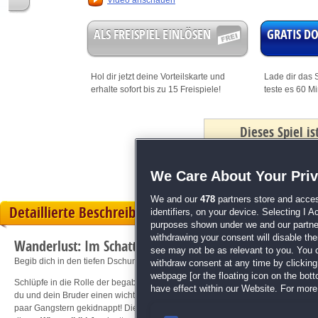
Video anschauen
ALS FREISPIEL EINLÖSEN
GRATIS 
Hol dir jetzt deine
Vorteilskarte
und
Lade dir das S
erhalte sofort bis zu 15 Freispiele!
teste es 60 M
Dieses Spiel i
mit Bonus
We Care About Your Pri
We and our
478
partners store and acces
Detaillierte Beschreibung
identifiers, on your device. Selecting I 
purposes shown under we and our partners
withdrawing your consent will disable th
Wanderlust: Im Schatten des Monolithen
see may not be as relevant to you. You 
Begib dich in den tiefen Dschungel und rette deinen Bruder!
withdraw consent at any time by clickin
webpage [or the floating icon on the botto
Schlüpfe in die Rolle der begabten Archäologin Jane und rette Viktor aus den
have effect within our Website. For more 
du und dein Bruder einen wichtigen Vortrag über alte Mechanismen halten woll
paar Gangstern gekidnappt! Die Spuren führen tief in den Dschungel des Sudan