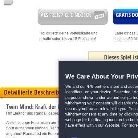
ALS FREISPIEL EINLÖSEN
GRATIS 
Hol dir jetzt deine
Vorteilskarte
und
Lade dir das S
erhalte sofort bis zu 15 Freispiele!
teste es 60 M
Dieses Spiel i
mit Bonus
We Care About Your Pri
We and our
478
partners store and acces
Detaillierte Beschreibung
identifiers, on your device. Selecting I 
purposes shown under we and our partners
withdrawing your consent will disable th
Twin Mind: Kraft der Liebe
see may not be as relevant to you. You 
Hilf Eleanor und Randall dabei, diesen Fall zu lösen!
withdraw consent at any time by clickin
webpage [or the floating icon on the botto
Als eine junge Frau mitten am Tag ohne Zeugen von einem öffentlichen Ort entfüh
have effect within our Website. For more 
Spur aufnehmen können, Randall und Eleanor, die Detective-Zwillinge, die jed
angehen! Randall ist ein Forensik-Experte, der Wissenschaft und Logik einsetz