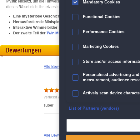
Mystik einsetzt, um die Hinweise zu finden. Eleanor und Randall brauchen dei
Mandatory Cookies
dieses Rätsel nicht ihr letztes ist!
Eine mysteriöse Geschichte
Functional Cookies
Herausfordernde Minispiele
Interaktive Wimmelbilder
Performance Cookies
Der zweite Teil der
Twin Mind
-Serie
Marketing Cookies
Bewertungen
Store and/or access informat
Alle Bewertungen anzeigen
Personalised advertising and
measurement, audience resea
Actively scan device character
verfasst von Anonym am 29.06.2023 um 07:31
super
Ensure security, prevent and d
List of Partners (vendors)
Deliver and present advertisi
Alle Bewertungen anzeigen
Match and combine data from