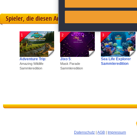
Link different devices
Spieler, die diesen Artikel gekauft haben, spielten 
Identify devices based on inf
1
2
3
Save and communicate priva
Adventure Trip
:
Jixo 5
:
Sea Life Explorer
Sammleredition
Amazing Wildlife
Mask Parade
Sammleredition
Sammleredition
Datenschutz
|
AGB
|
Impressum