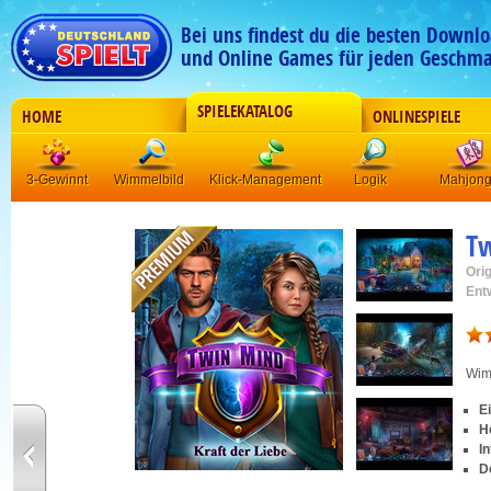
Bei uns findest du die besten Downlo
und Online Games für jeden Geschma
SPIELEKATALOG
HOME
ONLINESPIELE
3-Gewinnt
Wimmelbild
Klick-Management
Logik
Mahjon
T
Orig
Ent
Wim
E
H
I
D