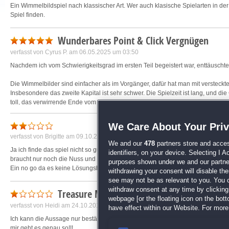
Ein Wimmelbildspiel nach klassischer Art. Wer auch klasische Spielarten in 
Spiel finden.
Wunderbares Point & Click Vergnügen
verfasst von
Cyrus P.
am 06.05.2025 um 03:50
Nachdem ich vom Schwierigkeitsgrad im ersten Teil begeistert war, enttäuschte
Die Wimmelbilder sind einfacher als im Vorgänger, dafür hat man mit versteckt
Insbesondere das zweite Kapital ist sehr schwer. Die Spielzeit ist lang, und die 
toll, das verwirrende Ende vom ersten Teil wird aber leider nicht erklärt/fortgeset
Fazit: Ein langes und herausforderndes Abenteuer
We Care About Your Pri
verfasst von
Brigitte
am 09.10.2013 um 20:20
We and our
478
partners store and acces
Ja ich finde das spiel nicht so gut da der Code für im Flughafen nicht funktioniert
identifiers, on your device. Selecting I 
braucht nur noch die Nuss und den Code dann gings weiter.
purposes shown under we and our partners
Ein no go da es keine Lösungshilfe gibt
withdrawing your consent will disable th
see may not be as relevant to you. You 
withdraw consent at any time by clickin
Treasure Masters, Inc.: Die verlorene Stadt
webpage [or the floating icon on the botto
verfasst von
Heidi
am 24.10.2019 um 23:36
have effect within our Website. For more 
Ich kann die Aussage nur bestätigen (das Spiel ist zu schwer)
mir geht es genau so!!!