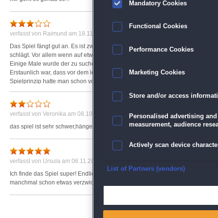
Mandatory Cookies
Functional Cookies
verfasst von
Raimund
am 18.11.2013 um 18:01
Das Spiel fängt gut an. Es ist zwar sehr schwer, und die gegebenen Tipps sind 
Performance Cookies
schlägt. Vor allem wenn auf etwas gerade Erledigtes hingewiesen wird.
Einige Male wurde der zu suchende Gegenstand nicht gleich angenommen, ma
Erstaunlich war, dass vor dem letzten Kapitel eine Spielanleitung kam, die da
Marketing Cookies
Spielprinzip hatte man schon vorher herausgefunden. Und plötzlich war das Spi
Store and/or access informat
verfasst von
Veronika
am 08.10.2013 um 21:16
Personalised advertising and
measurement, audience resea
das spiel ist sehr schwer,hänge schon am anfang fest.
Actively scan device character
verfasst von
Ursula
am 06.11.2013 um 11:52
Ensure security, prevent and d
List of Partners (vendors)
Ich finde das Spiel super! Endlich mal ein Spiel, das volle Konzentration und 
manchmal schon etwas verzwickt - aber etwas für DENKER!!!
Deliver and present advertisi
Match and combine data from