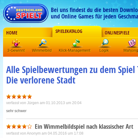
Bei uns findest du die besten Downlo
und Online Games für jeden Geschma
SPIELEKATALOG
HOME
ONLINESPIELE
3-Gewinnt
Wimmelbild
Klick-Management
Logik
Mahjon
Alle Spielbewertungen zu dem Spiel 
Die verlorene Stadt
verfasst von
Jürgen
am 01.10.2013 um 20:04
sehr schwer
Ein Wimmelbildspiel nach klassischer Art
verfasst von
Anonym
am 04.05.2016 um 17:08