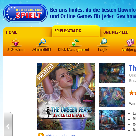
Bei uns findest du die besten Downlo
und Online Games für jeden Geschma
SPIELEKATALOG
HOME
ONLINESPIELE
3-Gewinnt
Wimmelbild
Klick-Management
Logik
Mahjon
Th
Orig
Ent
Wim
L
M
G
D