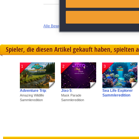
Link different devices
Alle Bewertungen anzeigen
Identify devices based on inf
Save and communicate priva
Spieler, die diesen Artikel gekauft haben, spielten 
1
2
3
Adventure Trip
:
Jixo 5
:
Sea Life Explorer
Sammleredition
Amazing Wildlife
Mask Parade
Sammleredition
Sammleredition