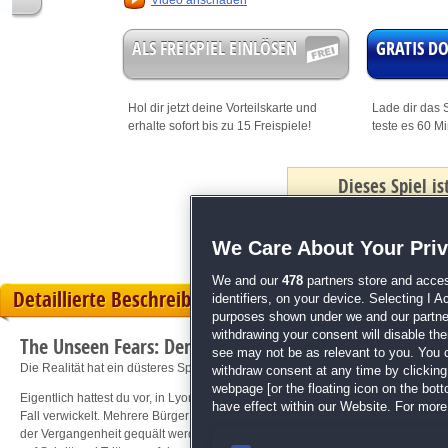
Video anschauen
ALS FREISPIEL EINLÖSEN
GRATIS 
Hol dir jetzt deine
Vorteilskarte
und
Lade dir das S
erhalte sofort bis zu 15 Freispiele!
teste es 60 M
Dieses Spiel i
mit Bonus
We Care About Your Pri
We and our
478
partners store and acces
Detaillierte Beschreibung
identifiers, on your device. Selecting I 
purposes shown under we and our partners
withdrawing your consent will disable th
The Unseen Fears: Der letzte Tanz
see may not be as relevant to you. You 
Die Realität hat ein düsteres Spiegelbild!
withdraw consent at any time by clickin
webpage [or the floating icon on the botto
Eigentlich hattest du vor, in Lyon deinen Urlaub zu genießen, doch als dein Flie
have effect within our Website. For more 
Fall verwickelt. Mehrere Bürger werden von alptraumhaften Visionen heimgesuc
der Vergangenheit gequält werden. Kommst du an gegen die Ungesehene Macht