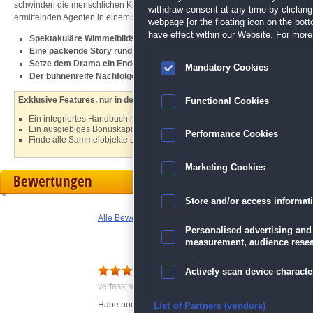
schwinden die menschlichen Kräfte der Schauspieler! Gerard, Patrizias Assistent
withdraw consent at any time by clickin
ermittelnden Agenten in einem spektakulären
Wimmelbild
-Theater und lüfte d
webpage [or the floating icon on the botto
have effect within our Website. For more 
Spektakuläre Wimmelbildszenen und Minispiele
Eine packende Story rund um das kurioseste Theater aller Zeiten
Setze dem Drama ein Ende und krall dir die Trophäen
Mandatory Cookies
Der bühnenreife Nachfolger von
The Agency of Anomalies: Unglück im
Exklusive Features, nur in der Sammleredition:
Functional Cookies
Ein integriertes Handbuch mit Tipps und Tricks
Ein ausgiebiges Bonuskapitel mit neuen Herausforderungen
Performance Cookies
Finde alle Sammelobjekte und hol dir viele weitere Extras
Marketing Cookies
Bewertungen
Store and/or access informat
Alle Bewertungen anzeigen
Personalised advertising and
measurement, audience resea
Gut
Actively scan device character
verfasst von Anonym am 09.11.2018 um 12:10
Habe noch nicht zu Ende Gespielt , aber bis jetzt gut
Ensure security, prevent and d
List of Partners (vendors)