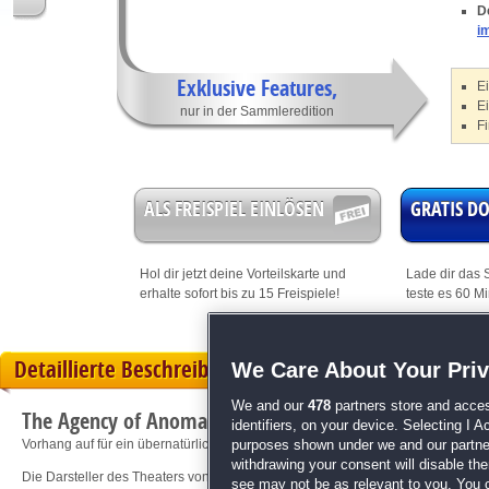
D
i
Exklusive Features,
Ei
E
nur in der Sammleredition
Fi
ALS FREISPIEL EINLÖSEN
GRATIS 
Hol dir jetzt deine
Vorteilskarte
und
Lade dir das S
erhalte sofort bis zu 15 Freispiele!
teste es 60 M
Detaillierte Beschreibung
We Care About Your Pri
We and our
478
partners store and acces
The Agency of Anomalies: Der letzte Auftritt Sammlere
identifiers, on your device. Selecting I 
Vorhang auf für ein übernatürliches Wimmelbild-Theater!
purposes shown under we and our partners
withdrawing your consent will disable th
Die Darsteller des Theaters von Patrizia Edelstein brauchen dich! Seit einigen
see may not be as relevant to you. You 