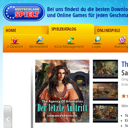
Bei uns findest du die besten Downlo
und Online Games für jeden Geschma
SPIELEKATALOG
HOME
ONLINESPIELE
3-Gewinnt
Wimmelbild
Klick-Management
Logik
Mahjon
Th
Sa
Orig
Ent
Wim
S
E
S