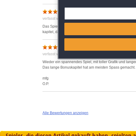
Super Spiel
Deliver and present advertisi
verfasst von Anonym am 27.12.2018 um 18:54
Match and combine data from
Das Spiel ist super wie das vorher gehende Spiel von T
kapitel, daher 5 Punkte!
Link different devices
verfasst von O. am 02.11.2018 um 13:23
Identify devices based on inf
Wieder ein spannendes Spiel, mit toller Grafik und lang
Das lange Bonuskapitel hat am meisten Spass gemacht.
Save and communicate priva
mfg
O.P.
Alle Bewertungen anzeigen
Spieler, die diesen Artikel gekauft haben, spielten 