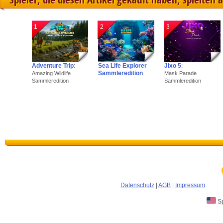
1
2
3
Adventure Trip
:
Sea Life Explorer
Jixo 5
:
Sammleredition
Amazing Wildlife
Mask Parade
Sammleredition
Sammleredition
Datenschutz
|
AGB
|
Impressum
Sp