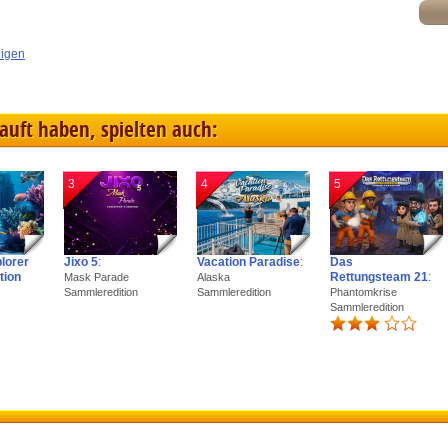
eigen
kauft haben, spielten auch:
3
4
5
plorer
Jixo 5
:
Vacation Paradise
:
Das
tion
Rettungsteam 21
:
Mask Parade
Alaska
Sammleredition
Sammleredition
Phantomkrise
Sammleredition