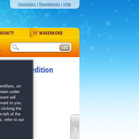
Anmelden
|
Registrieren
|
Hilfe
MUNITY
WARENKORB
r
4 Sammleredition
 Edition
ntifiers, on
shown under
sent will
evant to you.
clicking the
-left of the
illierten Szenen
, refer to our
 frei
Dekorationen
Serie