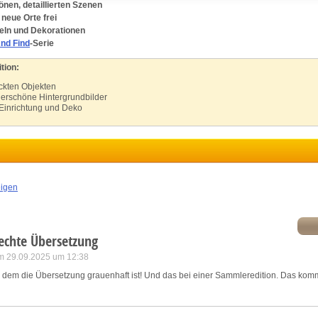
nen, detaillierten Szenen
neue Orte frei
ink different devices
eln und Dekorationen
nd Find
-Serie
dentify devices based on information transmitted automatically
tion:
eckten Objekten
ave and communicate privacy choices
erschöne Hintergrundbilder
 Einrichtung und Deko
w Purposes
eigen
echte Übersetzung
m 29.09.2025 um 12:38
n dem die Übersetzung grauenhaft ist! Und das bei einer Sammleredition. Das komm