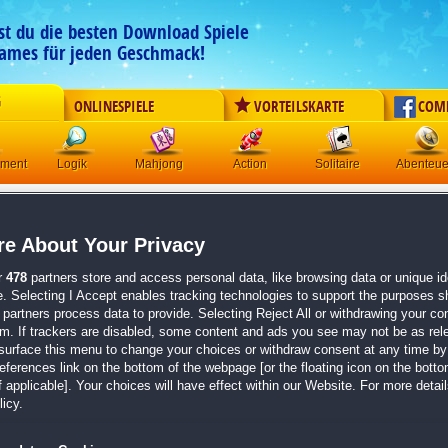
est du die besten Download Spiele
ames für jeden Geschmack!
G
ONLINESPIELE
VORTEILSKARTE
COM
ement
Logik
Mahjong
Action
Solitaire
Abenteue
Sweet Home Look and Find 
e About Your Privacy
Originaltitel:
Sweet Home Look and Find 4 Collector's
Entwickler:
AviGames
r
478
partners store and access personal data, like browsing data or unique ide
e. Selecting I Accept enables tracking technologies to support the purposes 
von
1 Mitgliedern
partners process data to provide. Selecting Reject All or withdrawing your con
em. If trackers are disabled, some content and ads you see may not be as rel
Wimmelbild
| Größe: 435.3 MB
surface this menu to change your choices or withdraw consent at any time by 
erences link on the bottom of the webpage [or the floating icon on the bottom
Finde versteckte Objekte in wunderschönen, deta
 applicable]. Your choices will have effect within our Website. For more details
Löse spannende Minispiele und schalte neue Orte
icy.
Gestalte dein eigenes Zuhause mit Möbeln und 
Der neuste Teil der
Sweet Home Look And Find
-