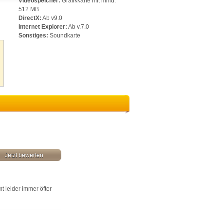
Videospeicher:
Grafikkarte mit mind.
512 MB
DirectX:
Ab v9.0
Internet Explorer:
Ab v.7.0
Sonstiges:
Soundkarte
Jetzt bewerten
t leider immer öfter