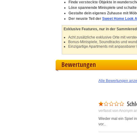
Finde versteckte Objekte in wunderschö
Löse spannende Minispiele und schalte 
L
Gestalte dein eigenes Zuhause mit Möb
Der neuste Teil der
Sweet Home Look A
I
Exklusive Features, nur in der Sammleredi
Acht zusätzliche exklusive Orte mit verst
S
Bonus-Minispiele, Soundtracks und wund
Einzigartige Apartments mit anpassbarer
Sho
Bewertungen
Alle Bewertungen anz
Schl
verfasst von Anonym a
Wieder mal ein Spiel i
vor...