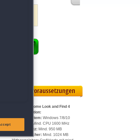
ekten
Hintergrundbilder
ung und Deko
ENKORB
 Vollversion
rteilskarte
Systemvoraussetzungen
Für Sweet Home Look and Find 4
Sammleredition:
Betriebssystem:
Windows 7/8/10
Prozessor:
Mind. CPU 1600 MHz
Accept
n
Speicherplatz:
Mind. 950 MB
Arbeitsspeicher:
Mind. 1024 MB