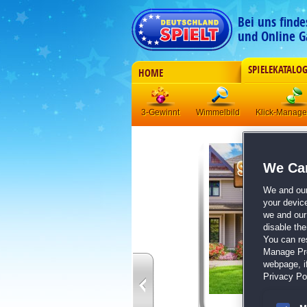
Bei uns find
und Online G
SPIELEKATALO
HOME
3-Gewinnt
Wimmelbild
Klick-Manag
We Car
We and ou
your devic
we and our 
disable th
You can re
Manage Pref
webpage, if
Privacy Pol