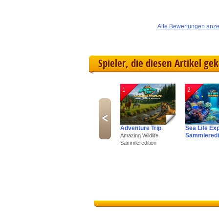
Alle Bewertungen anz
Spieler, die diesen Artikel ge
1
2
Adventure Trip
:
Sea Life Ex
Sammleredi
Amazing Wildlife
Sammleredition