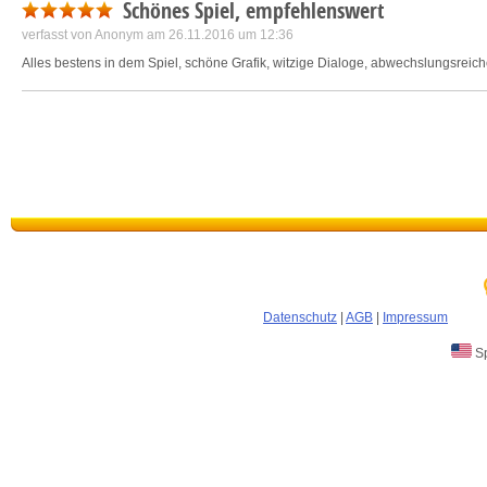
Schönes Spiel, empfehlenswert
verfasst von
Anonym
am 26.11.2016 um 12:36
Alles bestens in dem Spiel, schöne Grafik, witzige Dialoge, abwechslungsreich
Datenschutz
|
AGB
|
Impressum
Sp