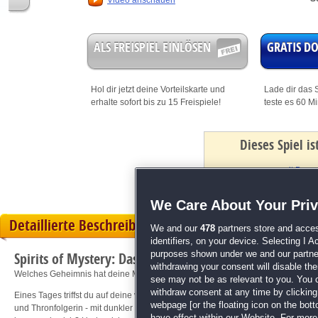
Video anschauen
ALS FREISPIEL EINLÖSEN
GRATIS 
Hol dir jetzt deine
Vorteilskarte
und
Lade dir das S
erhalte sofort bis zu 15 Freispiele!
teste es 60 M
Dieses Spiel i
mit Bonus
We Care About Your Pri
Detaillierte Beschreibung
We and our
478
partners store and acces
identifiers, on your device. Selecting I 
purposes shown under we and our partners
Spirits of Mystery: Das Familiengeheimnis
withdrawing your consent will disable th
Welches Geheimnis hat deine Mutter dir verheimlicht?
see may not be as relevant to you. You 
withdraw consent at any time by clickin
Eines Tages triffst du auf deine völlig verstörte Nanny und deinen Vater. Angeb
webpage [or the floating icon on the botto
und Thronfolgerin - mit dunkler Magie zu bedrohen! Deinem Vater scheint er a
have effect within our Website. For more 