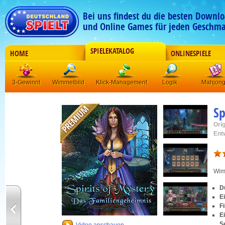
Bei uns findest du die besten Downlo
und Online Games für jeden Geschma
SPIELEKATALOG
HOME
ONLINESPIELE
3-Gewinnt
Wimmelbild
Klick-Management
Logik
Mahjon
Sp
Orig
Ent
Wim
D
E
F
E
S