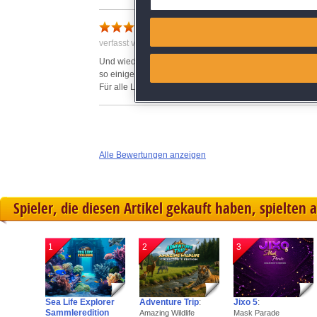
Super
Match and combine data from
verfasst von Anonym am 13.11.2019 um 13:05
Link different devices
Und wieder ein Teil der Reihe, der richtig gut ist! Das F
so einiges aus den vorhergehenden Spielen erklärt :-) .
Für alle Liebhaber der Reihe ein Muss!
Identify devices based on inf
Save and communicate priva
Alle Bewertungen anzeigen
Spieler, die diesen Artikel gekauft haben, spielten 
1
2
3
Sea Life Explorer
Adventure Trip
:
Jixo 5
:
Sammleredition
Amazing Wildlife
Mask Parade