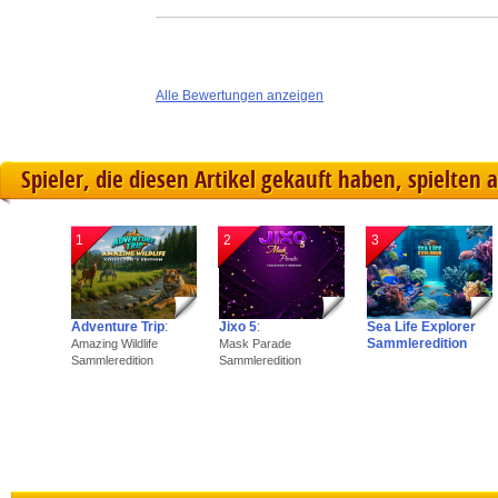
Alle Bewertungen anzeigen
Spieler, die diesen Artikel gekauft haben, spielten 
1
2
3
Adventure Trip
:
Jixo 5
:
Sea Life Explorer
Sammleredition
Amazing Wildlife
Mask Parade
Sammleredition
Sammleredition