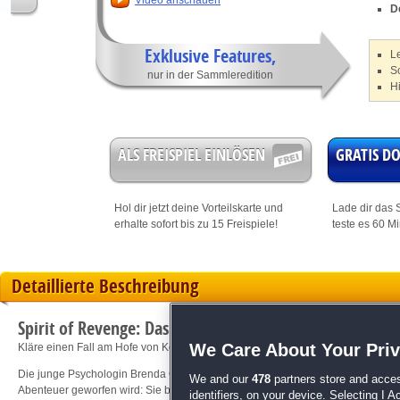
Video anschauen
D
Exklusive Features,
L
Sc
nur in der Sammleredition
H
ALS FREISPIEL EINLÖSEN
GRATIS 
Hol dir jetzt deine
Vorteilskarte
und
Lade dir das S
erhalte sofort bis zu 15 Freispiele!
teste es 60 M
Detaillierte Beschreibung
Spirit of Revenge: Das Geheimnis der Königin Sammler
We Care About Your Pri
Kläre einen Fall am Hofe von Königin Elisabeth I auf!
Die junge Psychologin Brenda Gare traut ihren Augen nicht, als sie kurz nach 
We and our
478
partners store and acces
Abenteuer geworfen wird: Sie befindet sich am Hofe von Königin Elisabeth I - u
identifiers, on your device. Selecting I 