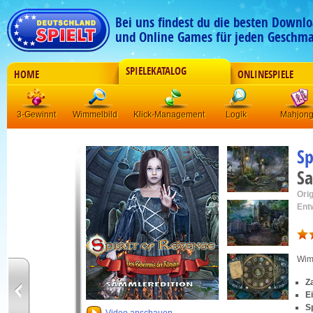
Bei uns findest du die besten Downlo
und Online Games für jeden Geschma
SPIELEKATALOG
HOME
ONLINESPIELE
3-Gewinnt
Wimmelbild
Klick-Management
Logik
Mahjon
Sp
Sa
Orig
Ent
Wim
Z
E
S