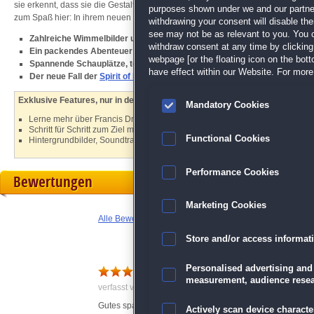
sie erkennt, dass sie die Gestalt ihrer Vorfahrin Willa de Shakeston angenomm
purposes shown under we and our partners
zum Spaß hier: In ihrem neuen
Wimmelbild
-Fall muss sie den Fall um den ve
withdrawing your consent will disable th
see may not be as relevant to you. You 
Zahlreiche Wimmelbilder und knifflige Minispiele
withdraw consent at any time by clickin
Ein packendes Abenteuer am königlichen Hof
webpage [or the floating icon on the botto
Spannende Schauplätze, tolle Grafiken
have effect within our Website. For more 
Der neue Fall der
Spirit of Revenge
-Serie
Exklusive Features, nur in der Sammleredition:
Mandatory Cookies
Lerne mehr über Francis Drake im Bonuskapitel
Schritt für Schritt zum Ziel mit der Lösungshilfe
Functional Cookies
Hintergrundbilder, Soundtrack und vieles mehr
Performance Cookies
Bewertungen
Marketing Cookies
Alle Bewertungen anzeigen
Store and/or access informat
Bewertung
Personalised advertising and
measurement, audience resea
verfasst von Anonym am 23.11.2019 um 15:42
Gutes spannendes Spiel mit vielen lösunsaufgaben.
Actively scan device character