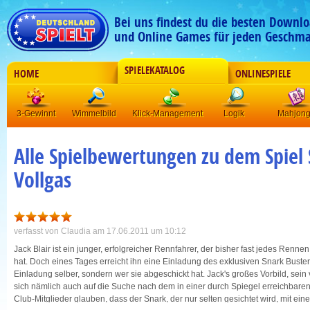
Bei uns findest du die besten Downlo
und Online Games für jeden Geschma
SPIELEKATALOG
HOME
ONLINESPIELE
3-Gewinnt
Wimmelbild
Klick-Management
Logik
Mahjon
Alle Spielbewertungen zu dem Spiel S
Vollgas
verfasst von
Claudia
am 17.06.2011 um 10:12
Jack Blair ist ein junger, erfolgreicher Rennfahrer, der bisher fast jedes Re
hat. Doch eines Tages erreicht ihn eine Einladung des exklusiven Snark Buster
Einladung selber, sondern wer sie abgeschickt hat. Jack's großes Vorbild, sei
sich nämlich auch auf die Suche nach dem in einer durch Spiegel erreichbare
Club-Mitglieder glauben, dass der Snark, der nur selten gesichtet wird, mit