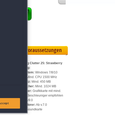
ENKORB
 Vollversion
eilskarte
Systemvoraussetzungen
Für Shopping Clutter 25: Strawberry
Thanksgiving:
Betriebssystem:
Windows 7/8/10
Prozessor:
Mind. CPU 1500 MHz
Speicherplatz:
Mind. 450 MB
Arbeitsspeicher:
Mind. 1024 MB
Videospeicher:
Grafikkarte mit mind.
512 MB, 3D-Beschleuniger empfohlen
DirectX:
Ab v9.0
Accept
Internet Explorer:
Ab v.7.0
Sonstiges:
Soundkarte