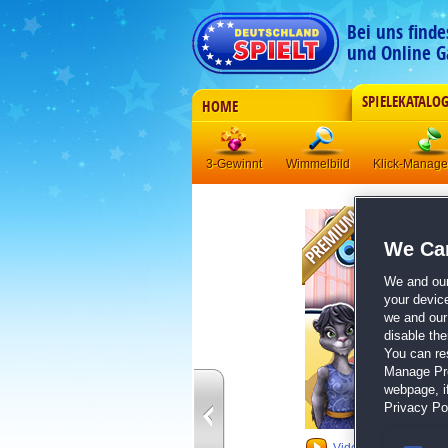
Bei uns find
und Online G
SPIELEKATALO
HOME
3-Gewinnt
Wimmelbild
Klick-Manag
We Car
We and ou
your devic
we and our 
disable th
You can re
Manage Pref
webpage, if
Privacy Pol