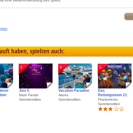
al eine Weiterentwicklung des Spiels.
eigen
kauft haben, spielten auch:
3
4
5
plorer
Jixo 5
:
Vacation Paradise
:
Das
tion
Rettungsteam 21
:
Mask Parade
Alaska
Sammleredition
Sammleredition
Phantomkrise
Sammleredition