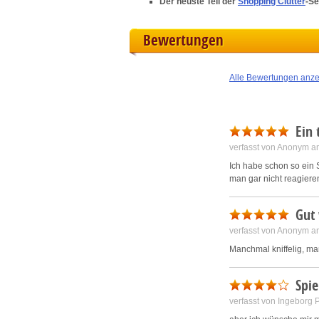
Der neuste Teil der
Shopping Clutter
-Se
L
Bewertungen
I
Alle Bewertungen anz
S
Ein 
Sho
verfasst von Anonym a
Ich habe schon so ein S
man gar nicht reagieren
Gut
verfasst von Anonym a
Manchmal kniffelig, m
Spie
verfasst von Ingeborg 