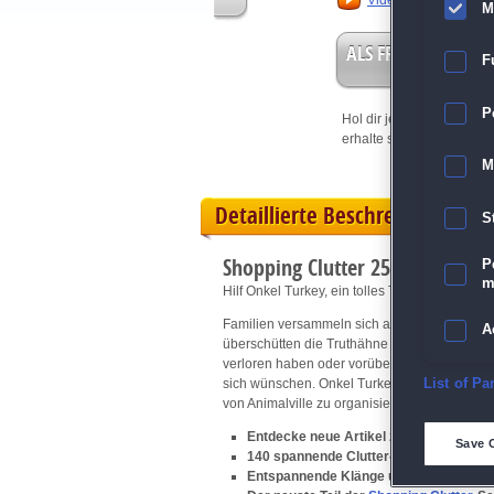
Video anschauen
M
ALS FREISPIEL EIN
F
P
Hol dir jetzt deine
Vorteil
erhalte sofort bis zu 15 Fr
M
Detaillierte Beschreibung
S
Shopping Clutter 25: Strawberr
P
m
Hilf Onkel Turkey, ein tolles Thanksgiving zu 
Familien versammeln sich an einem Tisch, ge
A
überschütten die Truthähne mit besonderer Lie
verloren haben oder vorübergehend von ihnen
E
sich wünschen. Onkel Turkey ist entschlossen
List of Pa
von Animalville zu organisieren.
D
Entdecke neue Artikel zum Thema Tha
Save 
140 spannende Clutter-Rätsel und 20 zu
Entspannende Klänge und musikalisch
M