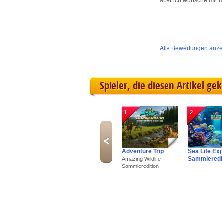
aber ich wünsche mir m
Alle Bewertungen anz
Spieler, die diesen Artikel ge
1
2
Adventure Trip
:
Sea Life Ex
Sammleredi
Amazing Wildlife
Sammleredition