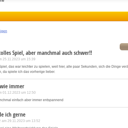
rie
ink different devices
dentify devices based on information transmitted automatically
eigen
ave and communicate privacy choices
tolles Spiel, aber manchmal auch schwer!!
w Purposes
m 25.11.2023 um 15:39
piel, das war leichter zu spielen, weil hier, alle paar Sekunden, sich die Dinge ve
, da spiele ich das vorherige lieber.
 wie immer
m 01.12.2023 um 12:50
anchmal einfach aber immer entspannend
le ich gerne
P. am 29.11.2023 um 13:52