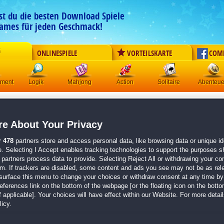
est du die besten Download Spiele
ames für jeden Geschmack!
G
ONLINESPIELE
VORTEILSKARTE
COM
ement
Logik
Mahjong
Action
Solitaire
Abenteue
Shopping Clutter 25:
Strawbe
e About Your Privacy
Originaltitel:
Shopping Clutter 25: Strawberry Thanks
Entwickler:
Jetdogs
r
478
partners store and access personal data, like browsing data or unique ide
e. Selecting I Accept enables tracking technologies to support the purposes 
von
6 Mitgliedern
partners process data to provide. Selecting Reject All or withdrawing your con
em. If trackers are disabled, some content and ads you see may not be as rel
Wimmelbild
| Größe: 202.0 MB
surface this menu to change your choices or withdraw consent at any time by 
erences link on the bottom of the webpage [or the floating icon on the bottom
Entdecke neue Artikel zum Thema Thanksgiving
 applicable]. Your choices will have effect within our Website. For more details
140 spannende Clutter-Rätsel und 20 zusätzliche
icy.
Entspannende Klänge und musikalische Meiste
Der neuste Teil der
Shopping Clutter
-Serie