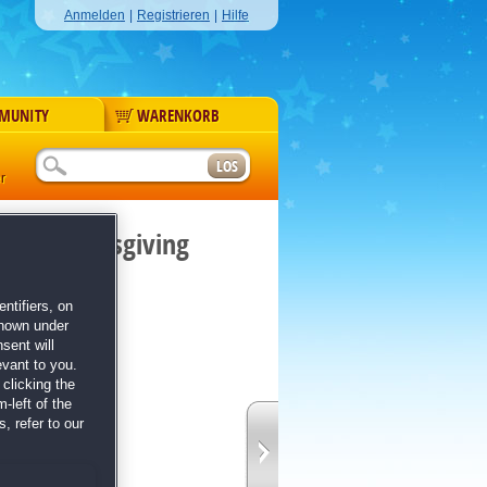
Anmelden
|
Registrieren
|
Hilfe
MUNITY
WARENKORB
r
rry Thanksgiving
giving
ntifiers, on
shown under
sent will
evant to you.
clicking the
-left of the
, refer to our
 Rätsel
rwerke