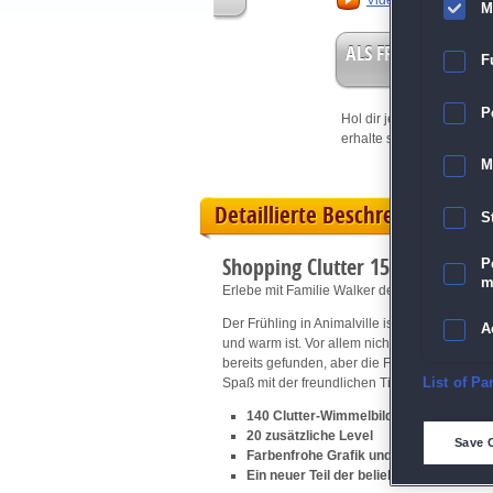
Video anschauen
M
ALS FREISPIEL EIN
F
P
Hol dir jetzt deine
Vorteil
erhalte sofort bis zu 15 Fr
M
Detaillierte Beschreibung
S
Shopping Clutter 15: Around th
P
m
Erlebe mit Familie Walker den perfekten Cam
Der Frühling in Animalville ist unglaublich!
A
und warm ist. Vor allem nicht unsere Freunde,
bereits gefunden, aber die Familie braucht 
E
Spaß mit der freundlichen Tier-Familie un
List of Pa
140 Clutter-Wimmelbild-Rätsel
D
20 zusätzliche Level
Save 
Farbenfrohe Grafik und Herausforderun
Ein neuer Teil der beliebten
Shopping Cl
M