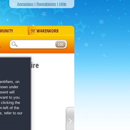
Anmelden
|
Registrieren
|
Hilfe
MUNITY
WARENKORB
r
 the Campfire
re
ntifiers, on
shown under
sent will
evant to you.
clicking the
-left of the
, refer to our
lle Rätselfans
he