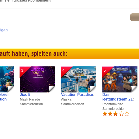
terns ein grosses Kpompliment!
eigen
kauft haben, spielten auch:
3
4
5
plorer
Jixo 5
:
Vacation Paradise
:
Das
tion
Rettungsteam 21
:
Mask Parade
Alaska
Sammleredition
Sammleredition
Phantomkrise
Sammleredition