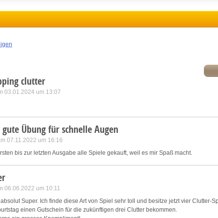
ink different devices
dentify devices based on information transmitted automatically
eigen
ave and communicate privacy choices
ping clutter
m 03.01.2024 um 13:07
w Purposes
 gute Übung für schnelle Augen
 am 07.11.2022 um 16:16
ersten bis zur letzten Ausgabe alle Spiele gekauft, weil es mir Spaß macht.
er
m 06.06.2022 um 10:11
absolut Super. Ich finde diese Art von Spiel sehr toll und besitze jetzt vier Clutter
tstag einen Gutschein für die zukünftigen drei Clutter bekommen.