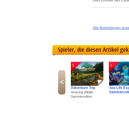
Dem Erfinder des Clut
Alle Bewertungen anz
Spieler, die diesen Artikel ge
1
2
Adventure Trip
:
Sea Life Ex
Sammleredi
Amazing Wildlife
Sammleredition