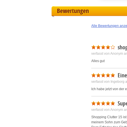
Bewertungen
L
I
Alle Bewertungen anz
S
shop
verfasst von Anonym a
Sho
Alles gut
Eine
verfasst von Ingeborg
Ich habe jetzt von der 
Sup
verfasst von Anonym a
Shopping Clutter 15 ist 
meinem Sohn zum Gebur