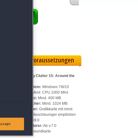
ENKORB
 Vollversion
eilskarte
Systemvoraussetzungen
Für Shopping Clutter 15: Around the
Campfire:
Betriebssystem:
Windows 7/8/10
n
Prozessor:
Mind. CPU 1000 MHz
Speicherplatz:
Mind. 400 MB
Arbeitsspeicher:
Mind. 1024 MB
Videospeicher:
Grafikkarte mit mind.
128 MB, 3D-Beschleuniger empfohlen
DirectX:
Ab v9.0
Accept
Internet Explorer:
Ab v.7.0
Sonstiges:
Soundkarte