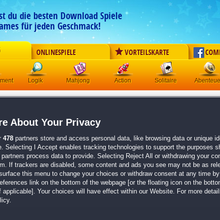
est du die besten Download Spiele
ames für jeden Geschmack!
G
ONLINESPIELE
VORTEILSKARTE
COM
ement
Logik
Mahjong
Action
Solitaire
Abenteue
Shopping Clutter 15:
Around
e About Your Privacy
Originaltitel:
Shopping Clutter 15: Around the Campfi
Entwickler:
Jetdogs
r
478
partners store and access personal data, like browsing data or unique ide
e. Selecting I Accept enables tracking technologies to support the purposes 
von
4 Mitgliedern
partners process data to provide. Selecting Reject All or withdrawing your con
em. If trackers are disabled, some content and ads you see may not be as rel
Wimmelbild
| Größe: 177.0 MB
surface this menu to change your choices or withdraw consent at any time by 
erences link on the bottom of the webpage [or the floating icon on the bottom
140 Clutter-Wimmelbild-Rätsel
 applicable]. Your choices will have effect within our Website. For more details
20 zusätzliche Level
icy.
Farbenfrohe Grafik und Herausforderungen für a
Ein neuer Teil der beliebten
Shopping Clutter
-Rei