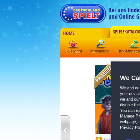
Bei uns find
und Online G
SPIELEKATALO
HOME
3-Gewinnt
Wimmelbild
Klick-Manag
We Car
We and ou
your devic
we and our 
disable th
You can re
Manage Pref
webpage, if
Privacy Pol