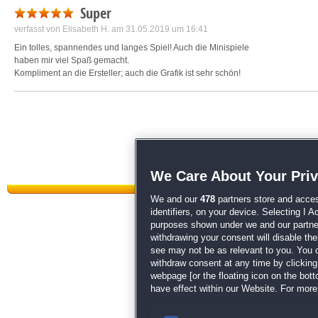
Super
verfasst von
Elisabeth H.
am 31.05.2019 um 16:41
Ein tolles, spannendes und langes Spiel! Auch die Minispiele
haben mir viel Spaß gemacht.
Kompliment an die Ersteller; auch die Grafik ist sehr schön!
We Care About Your Pri
We and our
478
partners store and acces
identifiers, on your device. Selecting I 
purposes shown under we and our partners
withdrawing your consent will disable th
Datenschutz
|
AGB
|
Impressum
see may not be as relevant to you. You 
withdraw consent at any time by clickin
Sp
webpage [or the floating icon on the botto
have effect within our Website. For more 