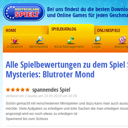
Bei uns findest du die besten Downlo
und Online Games für jeden Geschma
SPIELEKATALOG
HOME
ONLINESPIELE
3-Gewinnt
Wimmelbild
Klick-Management
Logik
Mahjon
Alle Spielbewertungen zu dem Spie
Mysteries: Blutroter Mond
spannendes Spiel
verfasst von
Claudia
am 23.05.2019 um 10:26
Schön gemacht mit verschiedenen Minispielen und dazu kann man auch aussu
möchte. Viele Aufgaben zu erledigen und tolle Sachen die man erledigen muss
angezeigt wird wo noch etwas zu erledigen ist.
Spannend bis zum Schluss