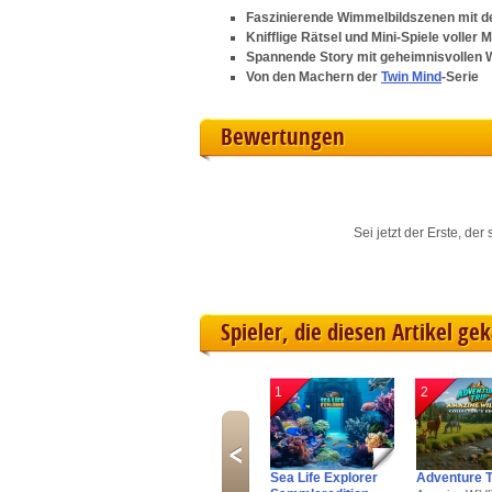
L
Faszinierende Wimmelbildszenen mit de
Knifflige Rätsel und Mini-Spiele voller 
Spannende Story mit geheimnisvollen
I
Von den Machern der
Twin Mind
-Serie
S
Bewertungen
Sho
Sei jetzt der Erste, de
Spieler, die diesen Artikel ge
1
2
Sea Life Explorer
Adventure T