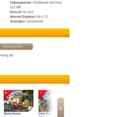
Videospeicher:
Grafikkarte mit mind.
512 MB
DirectX:
Ab v9.0
Internet Explorer:
Ab v.7.0
Sonstiges:
Soundkarte
Jetzt bewerten
ertung ab!
6
7
8
9
Motorhome
:
2in1 Erlebnis
Arkan Solas
:
Delic