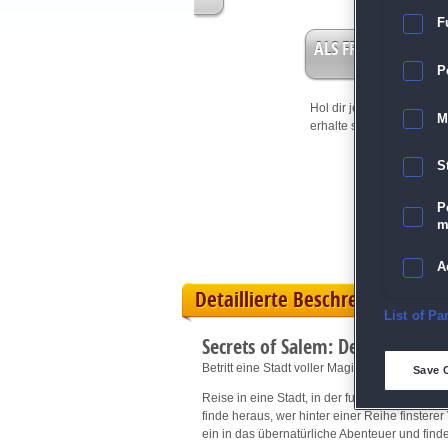
F
ALS FREISPIEL EIN
P
Hol dir jetzt deine
Vorteil
M
erhalte sofort bis zu 15 Fr
S
P
m
A
Detaillierte Beschreibung
E
List of Pa
Secrets of Salem: Der Schatten 
D
Betritt eine Stadt voller Magie und dunkler G
Save 
Reise in eine Stadt, in der funkelnde Lichte
M
finde heraus, wer hinter einer Reihe finste
ein in das übernatürliche Abenteuer und find