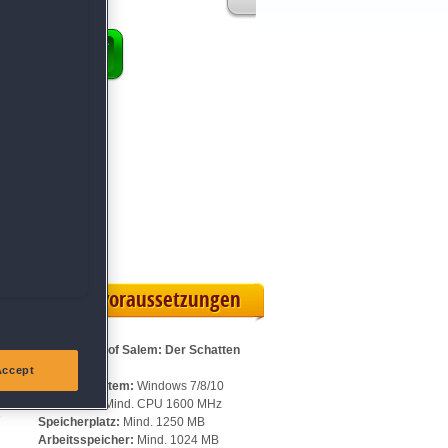
ENKORB
 Vollversion
eilskarte
Systemvoraussetzungen
Für Secrets of Salem: Der Schatten
der Hexe:
Accept
Betriebssystem:
Windows 7/8/10
Prozessor:
Mind. CPU 1600 MHz
e
Speicherplatz:
Mind. 1250 MB
Arbeitsspeicher:
Mind. 1024 MB