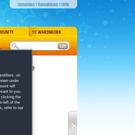
Anmelden
|
Registrieren
|
Hilfe
MUNITY
WARENKORB
r
en der Hexe
ntifiers, on
shown under
sent will
evant to you.
clicking the
-left of the
, refer to our
hen Schauplätzen
en