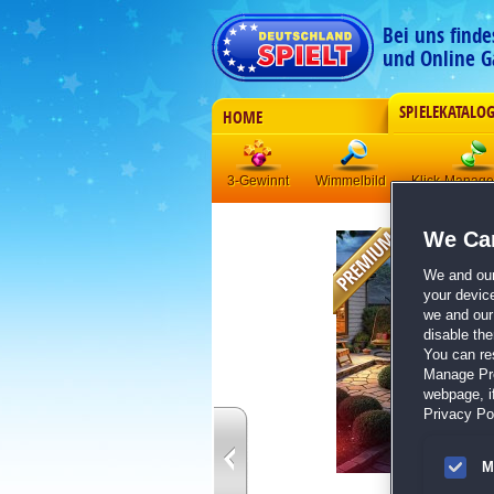
Bei uns find
und Online G
SPIELEKATALO
HOME
3-Gewinnt
Wimmelbild
Klick-Manag
We Car
We and ou
your devic
we and our 
disable th
You can re
Manage Pref
webpage, if
Privacy Pol
M