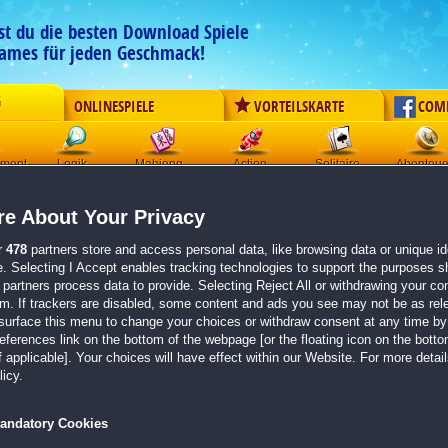
est du die besten Download Spiele
ames für jeden Geschmack!
G
ONLINESPIELE
VORTEILSKARTE
COM
ement
Logik
Mahjong
Action
Solitaire
Abenteue
Secrets of Salem:
Der Schatt
e About Your Privacy
Originaltitel:
Secrets of Salem: Shadow of the Witch
r
478
partners store and access personal data, like browsing data or unique ide
Entwickler:
Domini Games
e. Selecting I Accept enables tracking technologies to support the purposes 
partners process data to provide. Selecting Reject All or withdrawing your con
em. If trackers are disabled, some content and ads you see may not be as rel
von 1 Mitglied
surface this menu to change your choices or withdraw consent at any time by 
erences link on the bottom of the webpage [or the floating icon on the bottom
Wimmelbild
| Größe: 665.5 MB
 applicable]. Your choices will have effect within our Website. For more details
Faszinierende Wimmelbildszenen mit detailreic
icy.
Knifflige Rätsel und Mini-Spiele voller Magie
Spannende Story mit geheimnisvollen Wendung
andatory Cookies
Von den Machern der
Twin Mind
-Serie