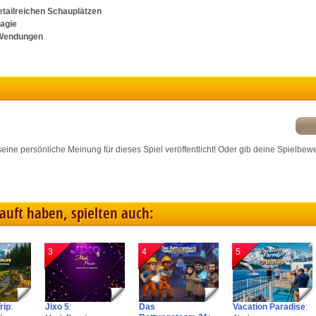
ink different devices
tailreichen Schauplätzen
Magie
 Wendungen
dentify devices based on information transmitted automatically
ave and communicate privacy choices
w Purposes
r seine persönliche Meinung für dieses Spiel veröffentlicht! Oder gib deine Spielbew
kauft haben, spielten auch:
3
4
5
rip
:
Jixo 5
:
Das
Vacation Paradise
: