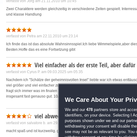
verfasst von
Jörg
am 21.11.2010 um 10:45
Zwei Charaktere werden gleichzeitig in verschiedene Zeiten gespielt. Interress
und klasse Handlung
verfasst von
Petra
am 22.11.2010 um 23:14
Ich finde das ist das absolute Wahnsinnsspiel.Ich liebe Wimmelspiele,aber dies
Besten.Hoffe das es eine Fortsetzung gibt
Viel einfacher als der erste Teil, aber dafü
verfasst von
Cyrus P.
am 09.03.2025 um 05:35
Nachdem ich "Schätze der geheimnisvollen Insel" liebte war ich etwas enttäus
viel größer und viel einfacher zu finden. Aber die Grafik, Musik und Story mach
fragt sich immer was im finalen Showdown passieren wird. Im Vergleich zum erst
insgesamt fast genauso gut. 10/10
We Care About Your Pri
We and our
478
partners store and acces
viel abwechslung
identifiers, on your device. Selecting I 
purposes shown under we and our partners
verfasst von
salvatore b.
am 29.06.2020 um 13:12
withdrawing your consent will disable th
macht spaß und ist kurzweilig. gefällt sehr gut
see may not be as relevant to you. You 