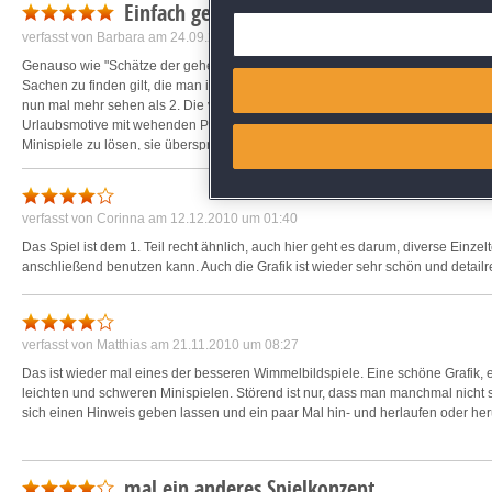
Einfach genial spannend und tricky !!!
Deliver and present advertisi
verfasst von
Barbara
am 24.09.2016 um 16:31
Genauso wie "Schätze der geheimnisvollen Insel" ist dieses Spiel mit tollen Wel
Match and combine data from
Sachen zu finden gilt, die man in diesen und weiteren Szenerien einsetzt. Es 
nun mal mehr sehen als 2. Die verschiedenen Räume sind plastisch, die Farbe
Urlaubsmotive mit wehenden Palmen und heranrollenden Wellen lösen Glücksge
Link different devices
Minispiele zu lösen, sie überspringen geht auch. Dieses Spiel macht einfach gu
Identify devices based on inf
verfasst von
Corinna
am 12.12.2010 um 01:40
Save and communicate priva
Das Spiel ist dem 1. Teil recht ähnlich, auch hier geht es darum, diverse Einze
anschließend benutzen kann. Auch die Grafik ist wieder sehr schön und detail
verfasst von
Matthias
am 21.11.2010 um 08:27
Das ist wieder mal eines der besseren Wimmelbildspiele. Eine schöne Grafik, 
leichten und schweren Minispielen. Störend ist nur, dass man manchmal nicht 
sich einen Hinweis geben lassen und ein paar Mal hin- und herlaufen oder he
mal ein anderes Spielkonzept