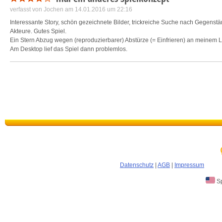
verfasst von
Jochen
am 14.01.2016 um 22:16
Interessante Story, schön gezeichnete Bilder, trickreiche Suche nach Gegenstä
Akteure. Gutes Spiel.
Ein Stern Abzug wegen (reproduzierbarer) Abstürze (= Einfrieren) an meinem La
Am Desktop lief das Spiel dann problemlos.
Datenschutz
|
AGB
|
Impressum
Sp