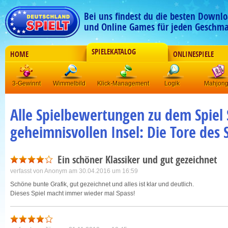
Bei uns findest du die besten Downlo
und Online Games für jeden Geschma
SPIELEKATALOG
HOME
ONLINESPIELE
3-Gewinnt
Wimmelbild
Klick-Management
Logik
Mahjon
Alle Spielbewertungen zu dem Spiel 
geheimnisvollen Insel: Die Tore des S
Ein schöner Klassiker und gut gezeichnet
verfasst von
Anonym
am 30.04.2016 um 16:59
Schöne bunte Grafik, gut gezeichnet und alles ist klar und deutlich.
Dieses Spiel macht immer wieder mal Spass!