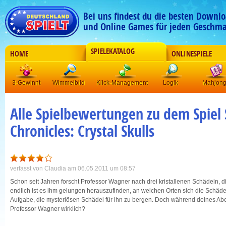
Bei uns findest du die besten Downlo
und Online Games für jeden Geschma
SPIELEKATALOG
HOME
ONLINESPIELE
3-Gewinnt
Wimmelbild
Klick-Management
Logik
Mahjon
Alle Spielbewertungen zu dem Spiel
Chronicles: Crystal Skulls
verfasst von
Claudia
am 06.05.2011 um 08:57
Schon seit Jahren forscht Professor Wagner nach drei kristallenen Schädeln, 
endlich ist es ihm gelungen herauszufinden, an welchen Orten sich die Schäd
Aufgabe, die mysteriösen Schädel für ihn zu bergen. Doch während deines Aben
Professor Wagner wirklich?