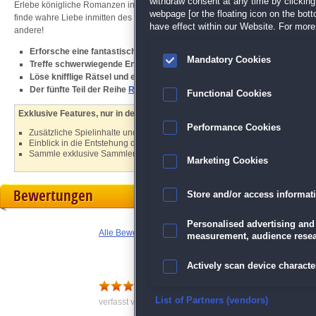
withdraw consent at any time by clickin
Erlebe königliche Romanzen in einer Welt voller Magie und Gefahren. Bekämp
webpage [or the floating icon on the botto
finde wahre Liebe inmitten des Chaos. Stürz dich in ein königliches Abenteuer
have effect within our Website. For more 
andere!
Erforsche eine fantastische Welt voller Magie und Gefahren
Mandatory Cookies
Treffe schwerwiegende Entscheidungen, die das Schicksal von Person
Löse knifflige Rätsel und entspanne mit unterhaltsamen Minispielen
Der fünfte Teil der Reihe
Royal Romances
Functional Cookies
Exklusive Features, nur in der Sammleredition:
Performance Cookies
Zusätzliche Spielinhalte und Boni
Einblick in die Entstehung des Spiels mit Bonusmaterialien
Sammle exklusive Sammlerstücke und schalte spezielle Belohnungen frei
Marketing Cookies
Bewertungen
Store and/or access informat
Personalised advertising and
Alle Bewertungen anzeigen
measurement, audience resea
Actively scan device character
gutes Spiel mit lustigen Ide
Ensure security, prevent and d
List of Partners (vendors)
verfasst von Jochen am 31.10.2024 um 18:42