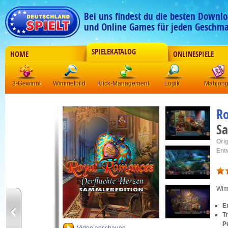
Bei uns findest du die besten Downlo
und Online Games für jeden Geschma
SPIELEKATALOG
HOME
ONLINESPIELE
3-Gewinnt
Wimmelbild
Klick-Management
Logik
Mahjon
R
Sa
Orig
Ent
Wim
E
T
P