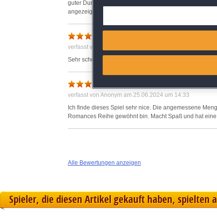
guter Durchschnitt. Einige Ostereier. Übersetzung ok, ge
angezeigt, wenn sie vierzeilig sind. Wimmelbilder teils s
Deliver and present advertisi
Match and combine data from
verfasst von Anonym am 25.06.2024 um 16:44
Link different devices
Sehr schön detailreich und verspielt
Identify devices based on inf
Schöner Zeitvertreib
verfasst von Anonym am 25.06.2024 um 14:33
Save and communicate priva
Ich finde dieses Spiel sehr nice. Die angemessene Menge
Romances Reihe gewöhnt bin. Macht Spaß und hat ei
Alle Bewertungen anzeigen
Spieler, die diesen Artikel gekauft haben, spielten 