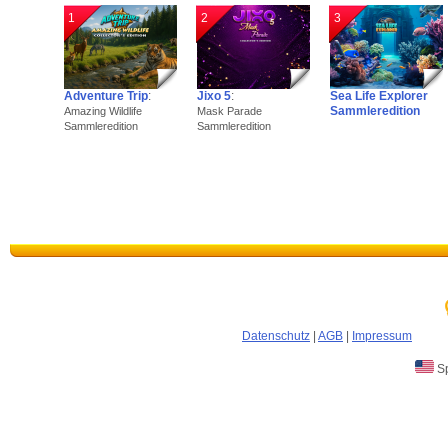
1
2
3
Adventure Trip
:
Jixo 5
:
Sea Life Explorer
Sammleredition
Amazing Wildlife
Mask Parade
Sammleredition
Sammleredition
Datenschutz
|
AGB
|
Impressum
Sp