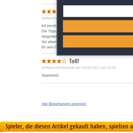
Deliver and present advertisi
Sehr nettes Spiel
verfasst von Anonym am 10.10.2017 um 05:39
Match and combine data from
Ich persönlich finde das Spiel recht interessant.
Die Tipps laden sich recht schnell auf, es gibt den "Lös
dargestellt, aber das tut dem Spiel keinen Abbruch.
Link different devices
Vor allem dachte ich, nach der ersten geretteten Seel
für sein Geld.
Identify devices based on inf
Alles in allem ein durchaus lohnenswertes Spiel.
Toll!
Save and communicate priva
verfasst von Anonym am 19.09.2017 um 13:54
Spannend
Alle Bewertungen anzeigen
Spieler, die diesen Artikel gekauft haben, spielten 