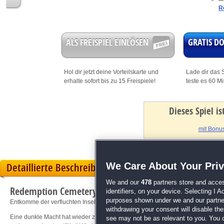
R
ALS FREISPIEL EINLÖSEN
GRATIS 
Hol dir jetzt deine
Vorteilskarte
und
Lade dir das S
erhalte sofort bis zu 15 Freispiele!
teste es 60 M
Dieses Spiel i
mit Bonus
We Care About Your Pri
Detaillierte Beschreibung
We and our
478
partners store and acces
Redemption Cemetery: Grabgeflüster
identifiers, on your device. Selecting I 
purposes shown under we and our partners
Entkomme der verfluchten Insel und befreie die Geister!
withdrawing your consent will disable th
Eine dunkle Macht hat wieder zugeschlagen! Irgendetwas hat sich an deiner H
see may not be as relevant to you. You 