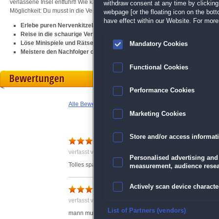
verlassene Insel entführt! Wie kannst du nur entkommen? Ein mysteriöser Mann 
withdraw consent at any time by clickin
Möglichkeit: Du musst in die Vergangenheit reisen und die gefangenen Geister 
webpage [or the floating icon on the botto
have effect within our Website. For more 
Erlebe puren Nervenkitzel mit herausfordernden Wimmelbildern und löse
Reise in die schaurige Vergangenheit und befreie die Geister
Löse Minispiele und Rätsel – Gänsehaut garantiert
Mandatory Cookies
Meistere den Nachfolger des unheimlichen Wimmelbild-Hits
Redemption
Functional Cookies
Bewertungen
Performance Cookies
Alle Bewertungen anzeigen
Marketing Cookies
Store and/or access informat
Grabgeflüster
verfasst von Anonym am 27.09.2017 um 10:54
Personalised advertising and
Tolles spannendes Spiel und schöne Grafik
measurement, audience resea
super spiel
Actively scan device character
verfasst von Martin am 02.10.2017 um 14:24
Ensure security, prevent and d
List of Partners (vendors)
mann muss viel grübeln,macht ader viel spass