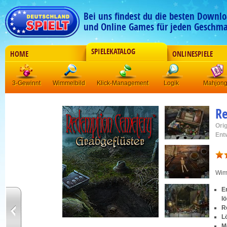
Bei uns findest du die besten Downlo
und Online Games für jeden Geschma
SPIELEKATALOG
HOME
ONLINESPIELE
3-Gewinnt
Wimmelbild
Klick-Management
Logik
Mahjon
R
Orig
Ent
Wim
E
l
R
L
M