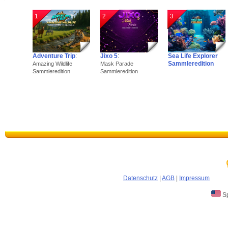
1
2
3
Adventure Trip
:
Jixo 5
:
Sea Life Explorer
Sammleredition
Amazing Wildlife
Mask Parade
Sammleredition
Sammleredition
Datenschutz
|
AGB
|
Impressum
Sp