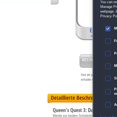
You can re
Manage Pref
webpage, if
Privacy Pol
M
Exklusive Fea
nur in der Sammle
F
P
ALS FREISPIEL EIN
M
Hol dir jetzt deine
Vorteil
S
erhalte sofort bis zu 15 Fr
P
m
Detaillierte Beschreibung
A
Queen's Quest 3: Das Ende de
Werde zur besten Schülerin der Akademie de