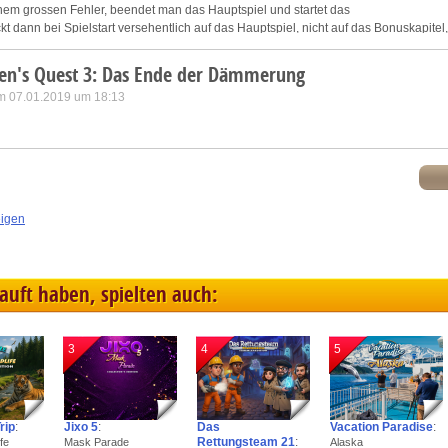
inem grossen Fehler, beendet man das Hauptspiel und startet das
ickt dann bei Spielstart versehentlich auf das Hauptspiel, nicht auf das Bonuskapitel,
lett neu spielen um das Bonuskapitel, hoffentlich dann richtig klicken, zu starten.
en's Quest 3: Das Ende der Dämmerung
m 07.01.2019 um 18:13
eigen
kauft haben, spielten auch:
3
4
5
rip
:
Jixo 5
:
Das
Vacation Paradise
:
Rettungsteam 21
:
fe
Mask Parade
Alaska