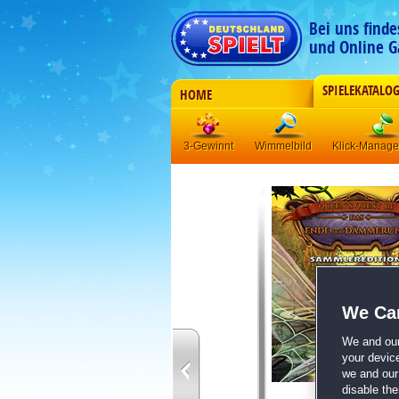
Bei uns find
und Online G
SPIELEKATALO
HOME
3-Gewinnt
Wimmelbild
Klick-Manag
We Car
We and ou
your devic
we and our 
disable th