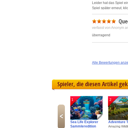
Leider hat das Spiel e
Spiel später erneut, kl
kann man das Spiel komp
Que
mfg
verfasst von Anonym a
O.P.
überragend
Alle Bewertungen anz
Spieler, die diesen Artikel ge
1
2
Sea Life Explorer
Adventure T
Sammleredition
Amazing Wildli