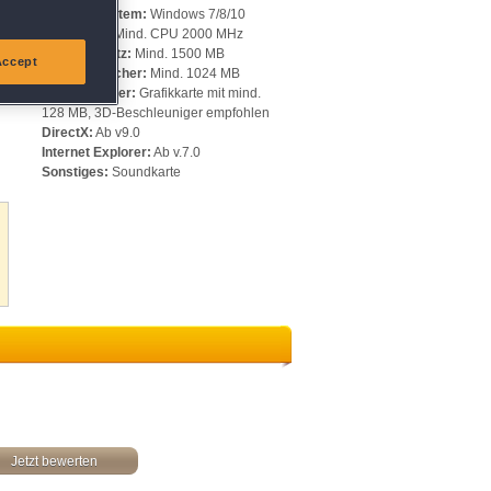
Betriebssystem:
Windows 7/8/10
e
Prozessor:
Mind. CPU 2000 MHz
Speicherplatz:
Mind. 1500 MB
Accept
Arbeitsspeicher:
Mind. 1024 MB
Videospeicher:
Grafikkarte mit mind.
128 MB, 3D-Beschleuniger empfohlen
DirectX:
Ab v9.0
Internet Explorer:
Ab v.7.0
Sonstiges:
Soundkarte
Jetzt bewerten