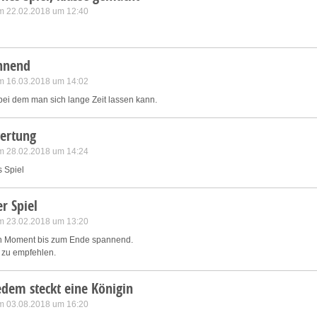
m 22.02.2018 um 12:40
nnend
m 16.03.2018 um 14:02
 bei dem man sich lange Zeit lassen kann.
ertung
m 28.02.2018 um 14:24
 Spiel
r Spiel
m 23.02.2018 um 13:20
ten Moment bis zum Ende spannend.
er zu empfehlen.
edem steckt eine Königin
m 03.08.2018 um 16:20