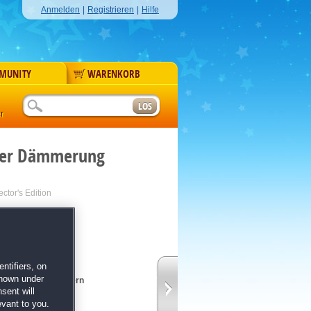
Anmelden
|
Registrieren
|
Hilfe
MUNITY
WARENKORB
r
der Dämmerung
ctor's Edition
ntifiers, on
shown under
n versteckten Wundern
sent will
n Akademie der
evant to you.