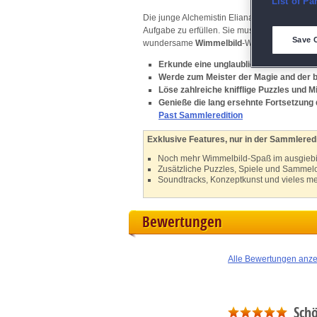
E
List of Pa
Die junge Alchemistin Eliana ist die talentier
Aufgabe zu erfüllen. Sie muss drei mächtige 
D
Save 
wundersame
Wimmelbild
-Welt wird Eliana m
Erkunde eine unglaubliche Fantasiewel
M
Werde zum Meister der Magie and der
Löse zahlreiche knifflige Puzzles und M
L
Genieße die lang ersehnte Fortsetzung
Past Sammleredition
I
Exklusive Features, nur in der Sammleredi
Noch mehr Wimmelbild-Spaß im ausgiebi
S
Zusätzliche Puzzles, Spiele und Sammel
Soundtracks, Konzeptkunst und vieles meh
Sho
Bewertungen
Alle Bewertungen anz
Schö