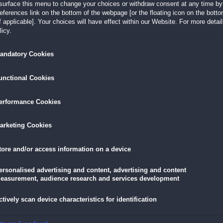
surface this menu to change your choices or withdraw consent at any time by 
Löse zahlreiche knifflige Puzzles und Minispiele
erences link on the bottom of the webpage [or the floating icon on the bottom
Genieße die lang ersehnte Fortsetzung des belie
 applicable]. Your choices will have effect within our Website. For more details
Meisterstücks
Queen’s Quest 2: Stories of Forgo
icy.
Sammleredition
andatory Cookies
tures,
Noch mehr Wimmelbild-Spaß im ausgiebigen Bonu
Zusätzliche Puzzles, Spiele und Sammelobjekte
redition
Soundtracks, Konzeptkunst und vieles mehr exklusi
unctional Cookies
erformance Cookies
LÖSEN
GRATIS DOWNLOADEN
IN DEN WAR
arketing Cookies
19,90 €
skarte
und
Lade dir das Spiel jetzt herunter und
für die
tore and/or access information on a device
eispiele!
teste es 60 Minuten lang kostenlos!
11,90 €
mit der
Vo
ersonalised advertising and content, advertising and content
easurement, audience research and services development
ctively scan device characteristics for identification
r Dämmerung Sammleredition
r Alchemie!