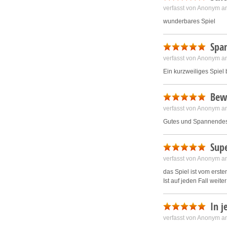
verfasst von Anonym a
wunderbares Spiel
Spa
verfasst von Anonym a
Ein kurzweiliges Spiel
Bew
verfasst von Anonym a
Gutes und Spannendes
Supe
verfasst von Anonym a
das Spiel ist vom ers
Ist auf jeden Fall weit
In j
verfasst von Anonym a