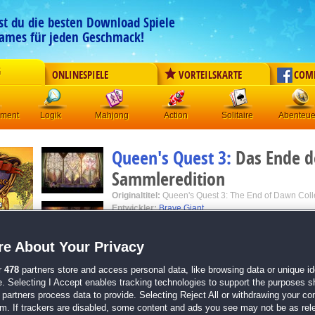
est du die besten Download Spiele
ames für jeden Geschmack!
G
ONLINESPIELE
VORTEILSKARTE
COM
ement
Logik
Mahjong
Action
Solitaire
Abenteue
Queen's Quest 3:
Das Ende 
Sammleredition
Originaltitel:
Queen's Quest 3: The End of Dawn Colle
Entwickler:
Brave Giant
von
12 Mitgliedern
e About Your Privacy
Wimmelbild
| Größe: 1340.1 MB
r
478
partners store and access personal data, like browsing data or unique ide
e. Selecting I Accept enables tracking technologies to support the purposes 
Erkunde eine unglaubliche Fantasiewelt voll vo
partners process data to provide. Selecting Reject All or withdrawing your con
Werde zum Meister der Magie and der berühmte
em. If trackers are disabled, some content and ads you see may not be as rel
Alchemie