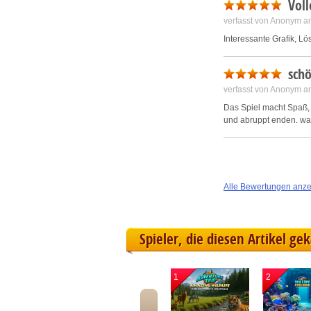
Voll
Klasse gemacht
verfasst von Anonym a
Interessante Grafik, Lö
schö
verfasst von Anonym a
Das Spiel macht Spaß, 
und abruppt enden. was s
Alle Bewertungen anz
Spieler, die diesen Artikel ge
1
2