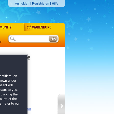
Anmelden
|
Registrieren
|
Hilfe
MUNITY
WARENKORB
r
von Oakville
ntifiers, on
shown under
sent will
evant to you.
clicking the
ory
-left of the
, refer to our
lger von
Phantasmat: