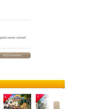
Spiele immer schnell
Jetzt bewerten
6
7
8
9