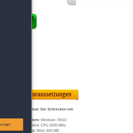
ENKORB
 Vollversion
eilskarte
Systemvoraussetzungen
Für Phantasmat: Der Schrecken von
Oakville:
Betriebssystem:
Windows 7/8/10
Accept
Prozessor:
Mind. CPU 2000 MHz
Speicherplatz:
Mind. 600 MB