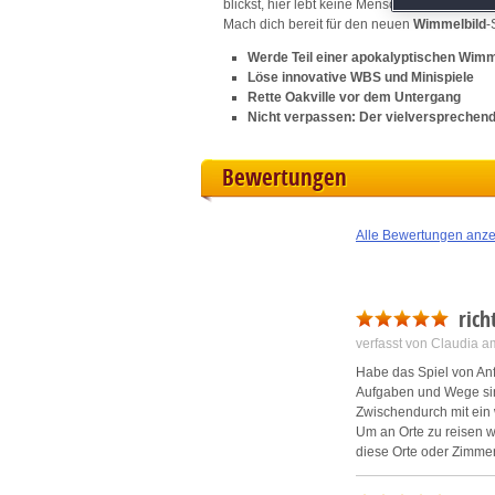
blickst, hier lebt keine Menschenseele. Nur 
M
Mach dich bereit für den neuen
Wimmelbild
-
Werde Teil einer apokalyptischen Wimm
L
Löse innovative WBS und Minispiele
Rette Oakville vor dem Untergang
Nicht verpassen: Der vielversprechen
I
Bewertungen
S
Sho
Alle Bewertungen anz
rich
verfasst von Claudia 
Habe das Spiel von Anf
Aufgaben und Wege sin
Zwischendurch mit ein 
Um an Orte zu reisen w
diese Orte oder Zimme
Die Minispiel sind ric
Es ist wirklich ein ric