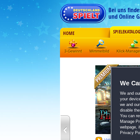
Bei uns find
und Online G
SPIELEKATALO
HOME
3-Gewinnt
Wimmelbild
Klick-Manag
We Car
We and ou
your devic
we and our 
disable th
You can re
Manage Pref
webpage, if
Privacy Pol