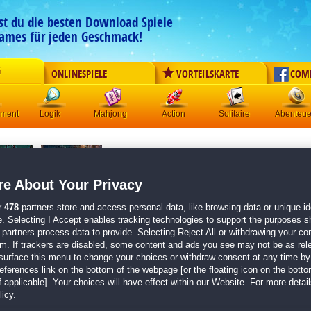
est du die besten Download Spiele
ames für jeden Geschmack!
G
ONLINESPIELE
VORTEILSKARTE
COM
ement
Logik
Mahjong
Action
Solitaire
Abenteue
Phantasmat:
Der Schrecken 
Originaltitel:
Phantasmat: The Dread of Oakville
e About Your Privacy
Entwickler:
Big Fish Games
r
478
partners store and access personal data, like browsing data or unique ide
von
7 Mitgliedern
e. Selecting I Accept enables tracking technologies to support the purposes 
partners process data to provide. Selecting Reject All or withdrawing your con
Wimmelbild
| Größe: 553.2 MB
em. If trackers are disabled, some content and ads you see may not be as rel
surface this menu to change your choices or withdraw consent at any time by 
Werde Teil einer apokalyptischen Wimmelbild-St
erences link on the bottom of the webpage [or the floating icon on the bottom
Löse innovative WBS und Minispiele
 applicable]. Your choices will have effect within our Website. For more details
Rette Oakville vor dem Untergang
icy.
Nicht verpassen: Der vielversprechende Nachfo
Die endlose Nacht