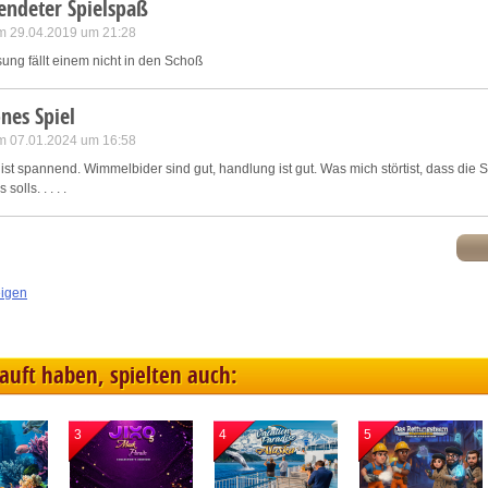
endeter Spielspaß
m 29.04.2019 um 21:28
sung fällt einem nicht in den Schoß
nes Spiel
m 07.01.2024 um 16:58
ist spannend. Wimmelbider sind gut, handlung ist gut. Was mich störtist, dass die 
olls. . . . .
eigen
kauft haben, spielten auch:
3
4
5