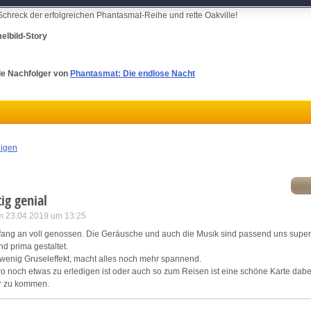
ein merkwürdiger Mann läuft dir über den Weg, der von irgendeiner Apokalypse rede
atch and combine data from other data sources
Schreck der erfolgreichen Phantasmat-Reihe und rette Oakville!
elbild-Story
ink different devices
de Nachfolger von
Phantasmat: Die endlose Nacht
dentify devices based on information transmitted automatically
ave and communicate privacy choices
w Purposes
eigen
tig genial
am 23.04.2019 um 13:25
ang an voll genossen. Die Geräusche und auch die Musik sind passend uns super 
d prima gestaltet.
wenig Gruseleffekt, macht alles noch mehr spannend.
o noch etwas zu erledigen ist oder auch so zum Reisen ist eine schöne Karte dabei,
r zu kommen.
htig super gemacht und auch besonders abwechslungsreich.
htig super gelungenes Spiel wo ich mich schon auf eine weitere Folge dieser Reihe f