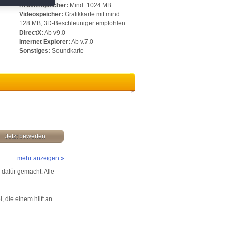
t.
Arbeitsspeicher:
Mind. 1024 MB
Videospeicher:
Grafikkarte mit mind.
128 MB, 3D-Beschleuniger empfohlen
DirectX:
Ab v9.0
Internet Explorer:
Ab v.7.0
Sonstiges:
Soundkarte
Jetzt bewerten
mehr anzeigen »
dafür gemacht. Alle
 die einem hilft an
reue.