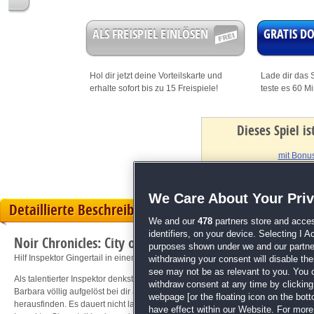
ALS FREISPIEL EINLÖSEN
GRATIS 
Hol dir jetzt deine
Vorteilskarte
und
Lade dir das S
erhalte sofort bis zu 15 Freispiele!
teste es 60 M
Dieses Spiel i
mit Bonus
We Care About Your Pri
Detaillierte Beschreibung
We and our
478
partners store and acces
identifiers, on your device. Selecting I 
Noir Chronicles: City of Crimes
purposes shown under we and our partners
Hilf Inspektor Gingertail in einem düsteren Fall!
withdrawing your consent will disable th
see may not be as relevant to you. You 
Als talentierter Inspektor denkst du, dass du die Verbrecherszene deiner Stadt i
withdraw consent at any time by clickin
Barbara völlig aufgelöst bei dir anruft, weißt du, dass etwas nicht stimmt. Du 
webpage [or the floating icon on the botto
herausfinden. Es dauert nicht lange bis du merkst, dass die Unterwelt deiner Stad
have effect within our Website. For more 