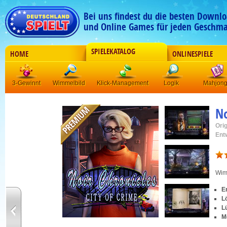
Bei uns findest du die besten Downlo
und Online Games für jeden Geschma
SPIELEKATALOG
HOME
ONLINESPIELE
3-Gewinnt
Wimmelbild
Klick-Management
Logik
Mahjon
No
Orig
Ent
Wim
E
L
L
M