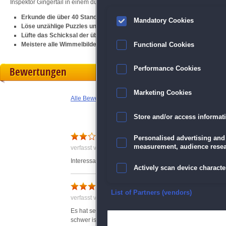
Inspektor Gingertail in einem dunklen
Wimmelbild
-Krimi!
Erkunde die über 40 Standorte der brausenden Großstadt
Mandatory Cookies
Löse unzählige Puzzles und finde heraus, wer hinter all dem steckt
Lüfte das Schicksal der über 20 Spielcharaktere
Meistere alle Wimmelbilder und löse einen neuen Mystery-Fall
Functional Cookies
Bewertungen
Performance Cookies
Marketing Cookies
Alle Bewertungen anzeigen
Store and/or access informat
Personalised advertising and
measurement, audience resea
verfasst von Anonym am 16.06.2018 um 01:39
Interessant aber viel zu kurz.
Actively scan device character
Ein ausgezeichnetes Spiel
Ensure security, prevent and d
List of Partners (vendors)
verfasst von Anonym am 16.07.2018 um 20:05
Es hat sehr viel Spaß gemacht und mich einige Tage besc
Deliver and present advertisi
schwer ist alles dabei. Auch die Handlung ist nachvollzi