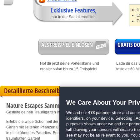
Video anschauen
Exklusive Features,
6 
E
nur in der Sammleredition
Z
ALS FREISPIEL EINLÖSEN
GRATIS 
Hol dir jetzt deine
Vorteilskarte
und
Lade dir das S
erhalte sofort bis zu 15 Freispiele!
teste es 60 M
Detaillierte Beschreibung
We Care About Your Pri
Nature Escapes Sammleredition
Gestalte deinen Traumgarten in atemberaubender Natur!
We and our
478
partners store and acces
identifiers, on your device. Selecting I 
Erlebe die wilde Schönheit der Natur! Reise durch atemberaubende Landschaf
purposes shown under we and our partners
Garten mit seltenen Pflanzen und Blumen. Lass dich von den handgefertigte
withdrawing your consent will disable th
in ein blühendes Paradies. Bereite dich darauf vor, in der wilden Schönheit der
see may not be as relevant to you. You 
traumhaften Garten!