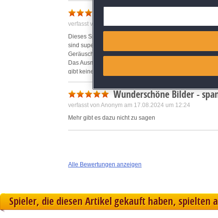
Gutes Spiel
Deliver and present advertisi
verfasst von Anonym am 07.09.2024 um 15:22
Match and combine data from
Dieses Spiel hat eine wunderschöne Grafik. Es ist sehr 
sind super - einmal etwas anderes. Die Musik ist leider 
Geräusche aus der Natur geben, leider hier eintönig imm
Link different devices
Das Ausmalen könnte sehr gerne reduziert bzw. weggelas
gibt keine Hilfe für die Suchobjekte. Man versteht zwar
Objekten kennt man sich ehrlich gesagt nicht so gut aus.
Identify devices based on inf
Wunderschöne Bilder - spa
Save and communicate priva
verfasst von Anonym am 17.08.2024 um 12:24
Mehr gibt es dazu nicht zu sagen
Alle Bewertungen anzeigen
Spieler, die diesen Artikel gekauft haben, spielten 