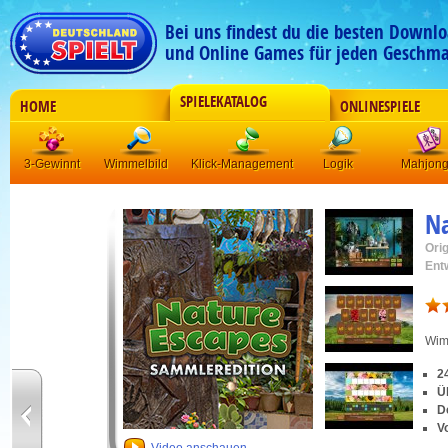
Bei uns findest du die besten Downlo
und Online Games für jeden Geschma
SPIELEKATALOG
HOME
ONLINESPIELE
3-Gewinnt
Wimmelbild
Klick-Management
Logik
Mahjon
Na
Orig
Ent
Wim
2
Ü
D
V