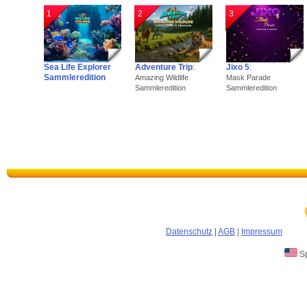
1
2
3
Sea Life Explorer
Adventure Trip
:
Jixo 5
:
Sammleredition
Amazing Wildlife
Mask Parade
Sammleredition
Sammleredition
Datenschutz
|
AGB
|
Impressum
Sp