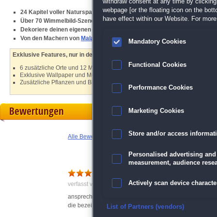
withdraw consent at any time by clickin
webpage [or the floating icon on the botto
24 Kapitel voller Naturspaß
have effect within our Website. For more 
Über 70 Wimmelbild-Szenen und Minispiele
Dekoriere deinen eigenen Garten
Von den Machern von
Malachite: Temple of the Sun
Mandatory Cookies
Exklusive Features, nur in der Sammleredition:
Functional Cookies
6 zusätzliche Orte und 12 Minispiele
Exklusive Wallpaper und Musik-Player
Zusätzliche Pflanzen und Blumen
Performance Cookies
Bewertungen
Marketing Cookies
Store and/or access informat
Alle Bewertungen anzeigen
Personalised advertising and
measurement, audience resea
Für mich eines der Schönst
Actively scan device character
verfasst von Anonym am 07.09.2024 um 15:32
ansprechende motive, schöne grafik, viel zu suchen ...
die bezeichnung des versteckten gegenstandes falsch übe
Ensure security, prevent and d
List of Partners (vendors)