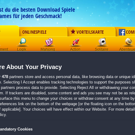
est du die besten Download Spiele
ames für jeden Geschmack!
G
ONLINESPIELE
VORTEILSKARTE
COM
ement
Logik
Mahjong
Action
Solitaire
Abenteue
n zu dem Spiel Natalie Brooks 3: Das
e About Your Privacy
est High
r
478
partners store and access personal data, like browsing data or unique ide
e. Selecting I Accept enables tracking technologies to support the purposes 
partners process data to provide. Selecting Reject All or withdrawing your con
em. If trackers are disabled, some content and ads you see may not be as rel
surface this menu to change your choices or withdraw consent at any time by 
7
mehr anzeigen
erences link on the bottom of the webpage [or the floating icon on the bottom
ihrem alten Schulfreund Chad Robertson, in dem dieser um Hilfe ruft. Natalie macht
 applicable]. Your choices will have effect within our Website. For more details
egebenen Adresse einer Kunstgalerie, kann aber nur noch hilflos mit ansehen wie
icy.
 der Suche nach hilfreichen Spuren, die Chad oder die Entführer in der Galerie
d fündig. Eine Telefonnummer sorgt dafür, dass sie Kitty, Chad's Freundin,
andatory Cookies
 die Suche nach Chad macht. Immer mehr Hinweise auf die Täter tauchen auf, dene