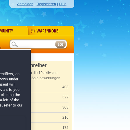
Anmelden
|
Registrieren
|
Hilfe
MUNITY
WARENKORB
r
Meisterschreiber
Hier findest du die 10 aktivsten
ntifiers, on
Verfasser von Spielbewertungen.
shown under
sent will
Claudia K.
403
evant to you.
clicking the
 »
Claudia S.
322
-left of the
, refer to our
O. P.
303
Corinna K.
216
n
Jochen S.
172