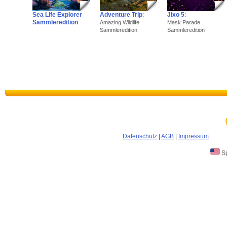
Sea Life Explorer
Adventure Trip
:
Jixo 5
:
Sammleredition
Amazing Wildlife
Mask Parade
Sammleredition
Sammleredition
Datenschutz
|
AGB
|
Impressum
Sp