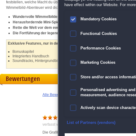
feststellen, welche Macht du über sie hast! Auf deiner Reise wirst du auf viele kle
have effect within our Website. For more 
Wimmelbild-Abenteuer wird dich nicht mehr loslassen!
Wundervolle Wimmelbilder
Mandatory Cookies
Herausfordernde Mini-Spiele
Rette die Welt vor dem ewigen Winter!
Die Fortführung der legendären
Myths of the World
-Reihe
Functional Cookies
Exklusive Features, nur in der Sammleredition:
Performance Cookies
Bonuskapitel
Integriertes Handbuch
Soundtracks, Hintergrundbilder und mehr
Marketing Cookies
Bewertungen
Store and/or access informat
Personalised advertising and
Alle Bewertungen anzeigen
measurement, audience resea
Actively scan device character
Ein ausgezeichnetes Spiel
Ensure security, prevent and d
List of Partners (vendors)
verfasst von Anonym am 23.02.2022 um 17:07
Die Grafik ist mystisch und sehr beeindruckend. Es gi