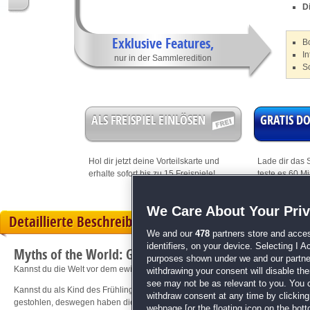
D
Exklusive Features,
B
I
nur in der Sammleredition
S
ALS FREISPIEL EINLÖSEN
GRATIS 
Hol dir jetzt deine
Vorteilskarte
und
Lade dir das S
erhalte sofort bis zu 15 Freispiele!
teste es 60 M
We Care About Your Pri
Detaillierte Beschreibung
We and our
478
partners store and acces
identifiers, on your device. Selecting I 
Myths of the World: Gestohlener Frühling Sammleredi
purposes shown under we and our partners
Kannst du die Welt vor dem ewigen Winter bewahren?
withdrawing your consent will disable th
see may not be as relevant to you. You 
Kannst du als Kind des Frühlings die Welt vor dem ewigen Winter bewahren? D
withdraw consent at any time by clickin
gestohlen, deswegen haben die Opfer dich um Hilfe gebeten. Auch wenn du nur 
webpage [or the floating icon on the botto