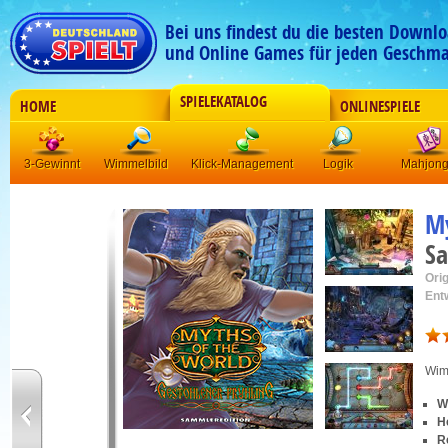
Bei uns findest du die besten Downlo
und Online Games für jeden Geschma
SPIELEKATALOG
HOME
ONLINESPIELE
3-Gewinnt
Wimmelbild
Klick-Management
Logik
Mahjon
My
Sa
Orig
Ent
Wim
W
H
R