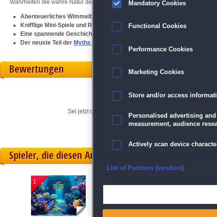
Wahrheiten die wahre Natur des Tieres offenbaren?
Mandatory Cookies
Abenteuerliches Wimmelbild-Spaß
Knifflige Mini-Spiele und Rätsel
Functional Cookies
Eine spannende Geschichte
Der neuste Teil der
Myths of the World
-Serie
Performance Cookies
Bewertungen
Marketing Cookies
Store and/or access informat
Sei jetzt der Erste, der seine persönliche Meinung für di
Personalised advertising and
measurement, audience resea
Actively scan device character
Spieler, die diesen Artikel gekauft haben, spielten 
Ensure security, prevent and d
List of Partners (vendors)
1
2
3
Deliver and present advertisi
Match and combine data from