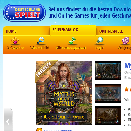
Bei uns findest du die besten Downlo
und Online Games für jeden Geschma
SPIELEKATALOG
HOME
ONLINESPIELE
3-Gewinnt
Wimmelbild
Klick-Management
Logik
Mahjon
My
Orig
Ent
Wim
A
Kn
E
D