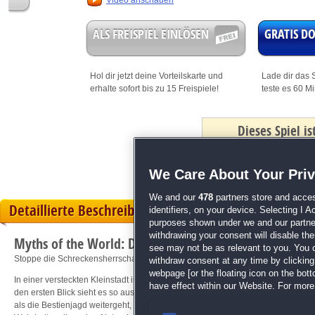
Video anschauen
ALS FREISPIEL EINLÖSEN
GRATIS 
Hol dir jetzt deine
Vorteilskarte
und
Lade dir das S
erhalte sofort bis zu 15 Freispiele!
teste es 60 M
Dieses Spiel i
mit Bonus
We Care About Your Pri
We and our
478
partners store and acces
Detaillierte Beschreibung
identifiers, on your device. Selecting I 
purposes shown under we and our partners
withdrawing your consent will disable th
Myths of the World: Die schwarze Sonne
see may not be as relevant to you. You 
Stoppe die Schreckensherrschaft des Basilisken!
withdraw consent at any time by clickin
webpage [or the floating icon on the botto
In einer versteckten Kleinstadt in den Schweizer Alpen gerät der neu ernannt
have effect within our Website. For more 
den ersten Blick sieht es so aus, als würde die Bestie wild herumlaufen und Ter
als die Bestienjagd weitergeht, scheinen die Opfer des Basilisken nicht zufäll