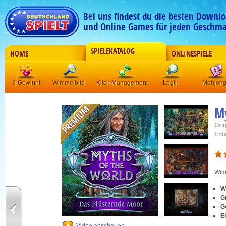
Bei uns findest du die besten Downlo
und Online Games für jeden Geschma
SPIELEKATALOG
HOME
ONLINESPIELE
3-Gewinnt
Wimmelbild
Klick-Management
Logik
Mahjon
My
Orig
Ent
Wim
W
G
G
Ei