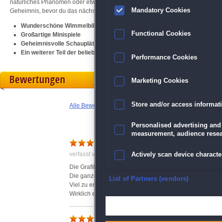
natürliches Phänomen oder etwas ganz anderes? Handle schnell in diesem s
Mandatory Cookies
Geheimnis, bevor du das nächste Opfer wirst!
Wunderschöne Wimmelbilder
Functional Cookies
Großartige Minispiele
Geheimnisvolle Schauplätze
Ein weiterer Teil der beliebten
Myths of the World
-Reihe
Performance Cookies
Bewertungen
Marketing Cookies
Store and/or access informat
Alle Bewertungen anzeigen
Personalised advertising and
measurement, audience resea
total super
verfasst von Claudia am 18.02.2023 um 17:24
Actively scan device character
Die Grafik ist einmalig schön.
Die ganzen Minispiele sind super gemacht und machen
Ensure security, prevent and d
List of Partners (vendors)
Viel zu erledigen und mit einer Karte alles gut überscha
Wirklich ein total tolles Spiel
Deliver and present advertisi
Schönes Spiel