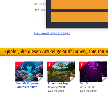
Match and combine data from
verfasst von Anonym am 14.09.2023 um 06:57
Das Spiel hat mit gut gefallen ,kann es weiterempfehlen.
Link different devices
Identify devices based on inf
Alle Bewertungen anzeigen
Save and communicate priva
Spieler, die diesen Artikel gekauft haben, spielten 
1
2
3
Sea Life Explorer
Adventure Trip
:
Jixo 5
:
Sammleredition
Amazing Wildlife
Mask Parade
Sammleredition
Sammleredition