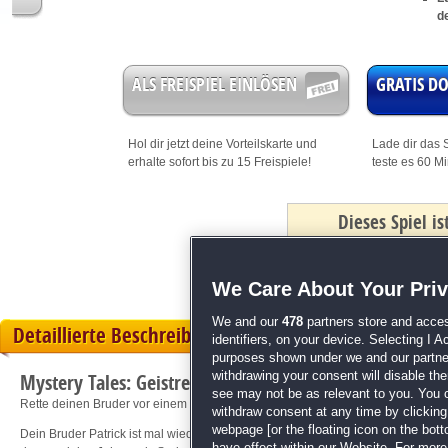
d
ALS FREISPIEL EINLÖSEN
GRATIS 
Hol dir jetzt deine
Vorteilskarte
und
Lade dir das S
erhalte sofort bis zu 15 Freispiele!
teste es 60 M
Dieses Spiel i
mit Bonus
We Care About Your Pri
We and our
478
partners store and acces
Detaillierte Beschreibung
identifiers, on your device. Selecting I 
purposes shown under we and our partners
withdrawing your consent will disable th
Mystery Tales: Geistreiche Beziehungen
see may not be as relevant to you. You 
Rette deinen Bruder vor einem gefürchteten Serienmörder!
withdraw consent at any time by clickin
webpage [or the floating icon on the botto
Dein Bruder Patrick ist mal wieder für eine Reportage unterwegs. Er reist mit 
have effect within our Website. For more 