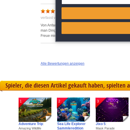
tolles Spiel
Match and combine data from
verfasst von Claudia am 17.03.2018 um 14:04
Link different devices
Von Anfang an gut gemacht. Man bekommt die Sachen alle
man Dinge mit sehen kann. Ein Karte bekommt man auch
Freue mich schon auf andere Spiele davon
Identify devices based on inf
Save and communicate priva
Alle Bewertungen anzeigen
Spieler, die diesen Artikel gekauft haben, spielten 
1
2
3
Adventure Trip
:
Sea Life Explorer
Jixo 5
:
Sammleredition
Amazing Wildlife
Mask Parade