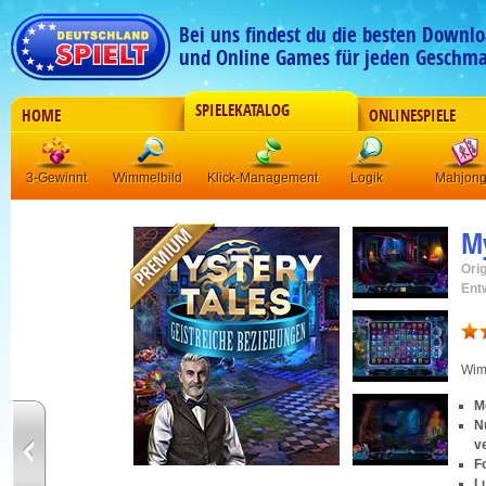
Bei uns findest du die besten Downlo
und Online Games für jeden Geschma
SPIELEKATALOG
HOME
ONLINESPIELE
3-Gewinnt
Wimmelbild
Klick-Management
Logik
Mahjon
My
Orig
Ent
Wim
M
N
v
F
L