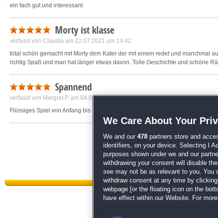
ein fach gut und interessant
Morty ist klasse
verfasst von
Claudia
am 22.07.2021 um 19:42
total schön gemacht mit Morty dem Kater der mit einem redet und manchmal au
richtig Spaß und man hat länger etwas davon. Tolle Geschichte und schöne Rä
Spannend
verfasst von
Margret P.
am 04.07.2021 um 12:33
Flüssiges Spiel von Anfang bis Ende
We Care About Your Pri
We and our
478
partners store and acces
identifiers, on your device. Selecting I 
purposes shown under we and our partners
withdrawing your consent will disable th
see may not be as relevant to you. You 
withdraw consent at any time by clickin
webpage [or the floating icon on the botto
have effect within our Website. For more 