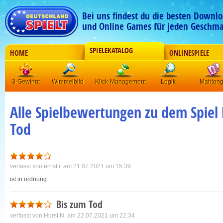
Bei uns findest du die besten Downlo
und Online Games für jeden Geschma
SPIELEKATALOG
HOME
ONLINESPIELE
3-Gewinnt
Wimmelbild
Klick-Management
Logik
Mahjon
Alle Spielbewertungen zu dem Spiel 
Tod
verfasst von
ernst r.
am 21.07.2021 um 15:39
ist in ordnung
Bis zum Tod
verfasst von
Horst N.
am 22.07.2021 um 22:34