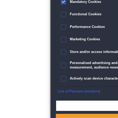
Mandatory Cookies
Datenschutz
|
AGB
|
Impressum
Sp
Functional Cookies
Performance Cookies
Marketing Cookies
Store and/or access informat
Personalised advertising and
measurement, audience resea
Actively scan device character
Ensure security, prevent and d
List of Partners (vendors)
Deliver and present advertisi
Match and combine data from