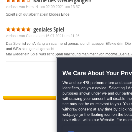
Rache des Wiedergängers
verfasst von
Horst N.
am 02.09.2021 um 13:57
Spielt sich gut aber hat ein blödes Ende
geniales Spiel
verfasst von
Claudia
am 16.07.2021 um 21:26
Das Spiel ist von Anfang an spannend gemacht und hat super Effekte drin. Die 
und WB's sind genial gemacht..
Mal wieder ein Spiel was echt Spaß macht und man mehr von möchte...Genia
We Care About Your Pri
We and our
478
partners store and acces
identifiers, on your device. Selecting I 
purposes shown under we and our partners
withdrawing your consent will disable th
see may not be as relevant to you. You 
withdraw consent at any time by clickin
webpage [or the floating icon on the botto
have effect within our Website. For more 
Datenschutz
|
AGB
|
Impressum