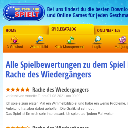
Bei uns findest du die besten Downlo
und Online Games für jeden Geschma
SPIELEKATALOG
HOME
ONLINESPIELE
3-Gewinnt
Wimmelbild
Klick-Management
Logik
Mahjon
Alle Spielbewertungen zu dem Spiel 
Rache des Wiedergängers
Rache des Wiedergängers
verfasst von
Annette E.
am 07.08.2021 um 09:09
Ich spiele zum ersten Mal ein Wimmelbildspiel und habe ein wenig Probleme, 
Anleitung hat aber dabei geholfen. Die Grafik ist sehr gut.
Das Spiel ist für mich sehr interessant. Ich spiele auf jedem Fall weiter.