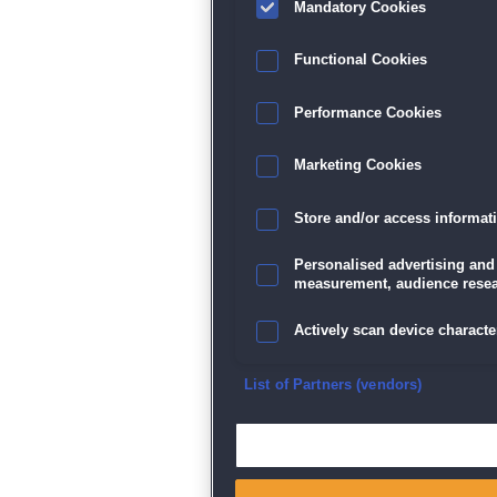
Sp
Mandatory Cookies
Functional Cookies
Performance Cookies
Marketing Cookies
Store and/or access informat
Personalised advertising and
measurement, audience resea
Actively scan device character
Ensure security, prevent and d
List of Partners (vendors)
Deliver and present advertisi
Match and combine data from