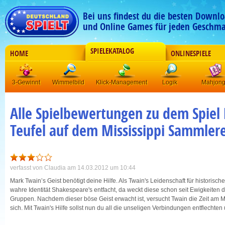
Bei uns findest du die besten Downlo
und Online Games für jeden Geschma
SPIELEKATALOG
HOME
ONLINESPIELE
3-Gewinnt
Wimmelbild
Klick-Management
Logik
Mahjon
Alle Spielbewertungen zu dem Spiel
Teufel auf dem Mississippi Sammlere
verfasst von
Claudia
am 14.03.2012 um 10:44
Mark Twain’s Geist benötigt deine Hilfe. Als Twain's Leidenschaft für historisch
wahre Identität Shakespeare's entfacht, da weckt diese schon seit Ewigkeiten d
Gruppen. Nachdem dieser böse Geist erwacht ist, versucht Twain die Zeit am M
sich. Mit Twain's Hilfe sollst nun du all die unseligen Verbindungen entflechten 