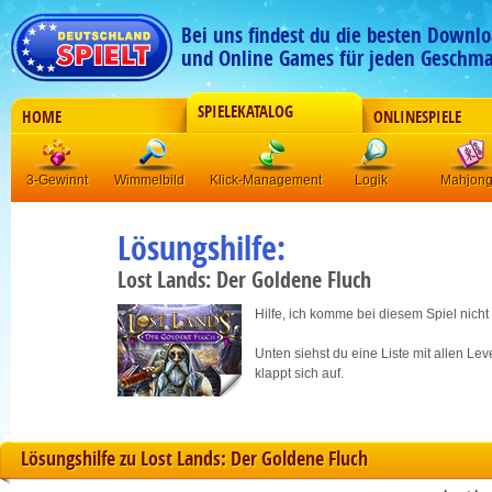
Bei uns findest du die besten Downlo
und Online Games für jeden Geschma
SPIELEKATALOG
HOME
ONLINESPIELE
3-Gewinnt
Wimmelbild
Klick-Management
Logik
Mahjon
Lösungshilfe:
Lost Lands: Der Goldene Fluch
Hilfe, ich komme bei diesem Spiel nicht
Unten siehst du eine Liste mit allen Le
klappt sich auf.
Lösungshilfe zu Lost Lands: Der Goldene Fluch