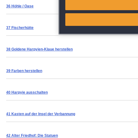
Match and combine data from
36 Höhle / Oase
Link different devices
37 Fischerhütte
Identify devices based on inf
Save and communicate priva
38 Goldene Harpyien-Klaue herstellen
39 Farben herstellen
40 Harpyie ausschalten
41 Kasten auf der Insel der Verbannung
42 Alter Friedhof: Die Statuen