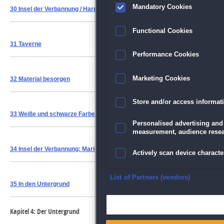
Mandatory Cookies
30 Insel der Verbannung / Harpyiennest
Functional Cookies
31 Taverne
Performance Cookies
Marketing Cookies
32 Material besorgen
Store and/or access informat
33 Weiße und schwarze Farbe: Rohmaterial
Personalised advertising and
measurement, audience resea
34 Insel der Verbannung: Marionette
Actively scan device character
Ensure security, prevent and d
List of Partners (vendors)
35 In den Untergrund
Deliver and present advertisi
Kapitel 4: Der Untergrund