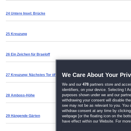
24 Untere Insel: Brücke
25 Kreuzung
26 Ein Zeichen für Braeloff
We Care About Your Pri
27 Kreuzung: Nächstes Tor öffnen
We and our
478
partners store and acces
identifiers, on your device. Selecting I 
purposes shown under we and our partners
28 Amboss-Höhe
withdrawing your consent will disable th
see may not be as relevant to you. You 
withdraw consent at any time by clickin
29 Hängende Gärten
webpage [or the floating icon on the botto
have effect within our Website. For more 