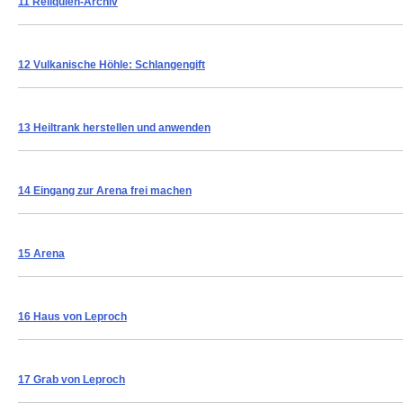
11 Reliquien-Archiv
12 Vulkanische Höhle: Schlangengift
13 Heiltrank herstellen und anwenden
14 Eingang zur Arena frei machen
15 Arena
16 Haus von Leproch
17 Grab von Leproch