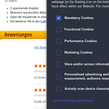
zu retten!
webpage [or the floating icon on the botto
have effect within our Website. For more 
3 spannende Kapitel
Meistere mysteriöse Wimmelbilder und Minispiele
Spiel die Hauptrolle in einer packenden Story
Mandatory Cookies
Ein weiterer Hit in der
Labyrinths of the World
-Serie
Functional Cookies
Bewertungen
Performance Cookies
Alle Bewertungen anzeigen
Marketing Cookies
Store and/or access informat
goldrausch
verfasst von Anonym am 12.11.2020 um 15:13
Personalised advertising and
Ich finde dieses Spiel sehr gut.
measurement, audience resea
Actively scan device character
verfasst von Anonym am 09.12.2020 um 18:09
Ensure security, prevent and d
List of Partners (vendors)
Grafik und Spielfluss sehr gut... empfelenswert