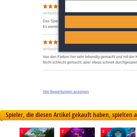
Deliver and present advertisi
Heute fertig
verfasst von Anonym am 03.12.2020 um 23:15
Match and combine data from
Das Spiel war nicht schlecht, bin heute fertig geworden.
Es waren einige interessante Zwischenspiele dabei.
Link different devices
ganz nett
Identify devices based on inf
verfasst von Claudia am 20.04.2021 um 20:16
Von den Farben her sehr lebendig gemacht und mit der K
Save and communicate priva
Nicht schlecht gemacht, aber etwas schnell durchgespie
Alle Bewertungen anzeigen
Spieler, die diesen Artikel gekauft haben, spielten 
1
2
3