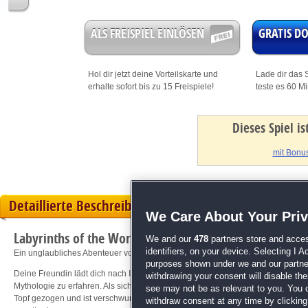
ALS FREISPIEL EINLÖSEN
GRATIS 
Hol dir jetzt deine
Vorteilskarte
und
Lade dir das S
erhalte sofort bis zu 15 Freispiele!
teste es 60 M
Dieses Spiel i
mit Bonus
Detaillierte Beschreibung
We Care About Your Pri
Labyrinths of the World: Goldrausch
We and our
478
partners store and acces
identifiers, on your device. Selecting I 
Ein unglaubliches Abenteuer voller Feen, Kobolde und Gold!
purposes shown under we and our partners
Deine Freundin lädt dich nach Irland in ein neues Leprechaun-Museum ein, um 
withdrawing your consent will disable th
Mythologie zu erfahren. Als sich deine Freundin an einem Topf voll Gold wünsch
see may not be as relevant to you. You 
Topf gezogen und ist verschwunden. Ohne zu zögern nimmst du die Verfolgung 
withdraw consent at any time by clickin