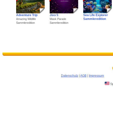
Adventure Trip
:
Jixo 5
:
Sea Life Explorer
Sammleredition
Amazing Wildlife
Mask Parade
Sammleredition
Sammleredition
Datenschutz
|
AGB
|
Impressum
Sp