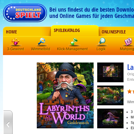
Bei uns findest du die besten Downlo
und Online Games für jeden Geschma
SPIELEKATALOG
HOME
ONLINESPIELE
3-Gewinnt
Wimmelbild
Klick-Management
Logik
Mahjon
La
Orig
Ent
Wim
3
M
S
Ei