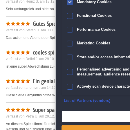
verfasst von
Heinz S.
am 18.12.2018 um 09:27
Mandatory Cookies
Sehr umfangreich und nicht so leicht zu lösen
Functional Cookies
Gutes Spiel
Performance Cookies
verfasst von
Stefan D.
am 08.10.2017 um 08:58
Das action und Abendteuer Spiel gefällt mir seher.
Marketing Cookies
cooles spiel
Store and/or access informat
verfasst von
Detlef J.
am 29.10.2017 um 13:34
ist eine super Abwechslung zu den Alltagsaufgaben
Personalised advertising and
measurement, audience resea
Ein geniales Spiel
Actively scan device character
verfasst von
anomyn .
am 14.10.2017 um 20:24
Diese Serie Labyrinths of the World ist einfach super. War noch nie enttäuscht.
Ensure security, prevent and d
List of Partners (vendors)
Super spannendes Spiel
Deliver and present advertisi
verfasst von
Petra U.
am 29.12.2017 um 13:27
An diesem Spiel stimmt für mich einfach alles. Es hat eine tolle Grafik, garanti
Match and combine data from
Rätseln und Minispielen eine wirkliche Herausforderung. Für jeden Profispiele