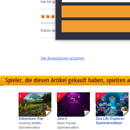
hat mir gut gefallen
Match and combine data from
spitze spiel
Link different devices
verfasst von Anonym am 23.04.2021 um 21:26
klasse spel
Identify devices based on inf
Save and communicate priva
Alle Bewertungen anzeigen
Spieler, die diesen Artikel gekauft haben, spielten 
1
2
3
Adventure Trip
:
Jixo 5
:
Sea Life Explorer
Sammleredition
Amazing Wildlife
Mask Parade
Sammleredition
Sammleredition