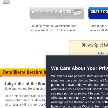
ALS FREISPIEL EINLÖSEN
GRATIS 
Hol dir jetzt deine
Vorteilskarte
und
Lade dir das S
erhalte sofort bis zu 15 Freispiele!
teste es 60 M
Dieses Spiel i
mit Bonus
We Care About Your Pri
Detaillierte Beschreibung
We and our
478
partners store and acces
identifiers, on your device. Selecting I 
Labyrinths of the World: Die wilde Seite
purposes shown under we and our partners
Eine unerwartete Reise in eine unglaubliche Welt!
withdrawing your consent will disable th
see may not be as relevant to you. You 
Dein ruhiger Indien-Urlaub wird kurz nach deiner Ankunft zu einem unglaublic
withdraw consent at any time by clickin
fantastischen Reich, in dem Tiere sprechen können, und der einzige andere M
webpage [or the floating icon on the botto
wird, ist es an dir, dich mit der Königin zu verbunden und die Prinzessin zu re
have effect within our Website. For more 