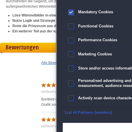
durchstreifen die Gegend, um dich aufzuhalten! Löse spannende Rätsel und tr
außergewöhnlichen Wimmelbild-Abenteuer!
Mandatory Cookies
Löse Wimmelbilder in einer unglaublichen Welt
Nutze Logik und Strategie für knifflige Minispiele
Rette die Prinzessin aus den Klauen des Königs
Functional Cookies
Ein weiterer Teil aus der epischen
Labyrinths of the World
-Reihe
Performance Cookies
Bewertungen
Marketing Cookies
Alle Bewertungen anzeigen
Store and/or access informat
Personalised advertising and
nichts für mich
measurement, audience resea
verfasst von Claudia am 04.04.2021 um 10:24
Actively scan device character
Breitbild einstellbar, womit der komplette Bildschirm ausgef
Grafik sowie Spielfiguren für mich nicht überzeugend
Ensure security, prevent and d
List of Partners (vendors)
Schönes Spiel
Deliver and present advertisi
verfasst von Anonym am 06.04.2021 um 15:33