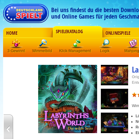
Bei uns findest du die besten Downlo
und Online Games für jeden Geschma
SPIELEKATALOG
HOME
ONLINESPIELE
3-Gewinnt
Wimmelbild
Klick-Management
Logik
Mahjon
La
Orig
Ent
Wim
L
Nu
R
E