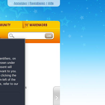
Anmelden
|
Registrieren
|
Hilfe
MUNITY
WARENKORB
r
he Lake
ntifiers, on
shown under
sent will
evant to you.
clicking the
-left of the
, refer to our
sterer Fantasy-Welt
ei