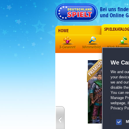
Bei uns find
und Online G
SPIELEKATALO
HOME
3-Gewinnt
Wimmelbild
Klick-Manag
We Car
We and ou
your devic
we and our 
disable th
You can re
Manage Pref
webpage, if
Privacy Pol
M