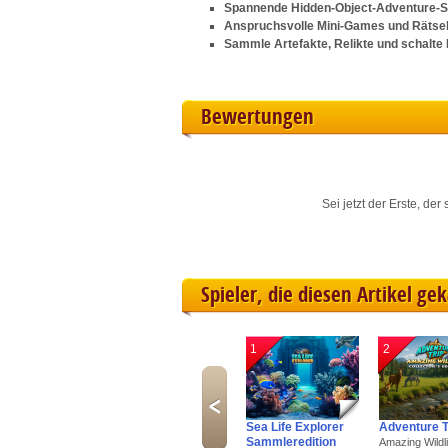
Spannende Hidden-Object-Adventure-St
L
Anspruchsvolle Mini-Games und Rätse
Sammle Artefakte, Relikte und schalte E
I
S
Bewertungen
Sho
Sei jetzt der Erste, de
Spieler, die diesen Artikel ge
1
2
Sea Life Explorer
Adventure T
Sammleredition
Amazing Wildli