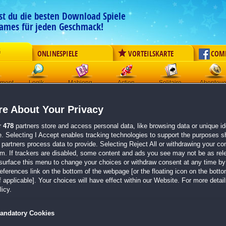
est du die besten Download Spiele
ames für jeden Geschmack!
G
ONLINESPIELE
VORTEILSKARTE
COM
ement
Logik
Mahjong
Action
Solitaire
Abenteue
e About Your Privacy
Hunter's Journey:
Tears of t
Originaltitel:
Hunter's Journey: Tears of the Lake
r
478
partners store and access personal data, like browsing data or unique ide
Entwickler:
Domini Games
e. Selecting I Accept enables tracking technologies to support the purposes 
partners process data to provide. Selecting Reject All or withdrawing your con
em. If trackers are disabled, some content and ads you see may not be as rel
von 1 Mitglied
surface this menu to change your choices or withdraw consent at any time by 
erences link on the bottom of the webpage [or the floating icon on the bottom
Wimmelbild
| Größe: 753.0 MB
 applicable]. Your choices will have effect within our Website. For more details
Spannende Hidden-Object-Adventure-Story in dü
icy.
Anspruchsvolle Mini-Games und Rätsel
Sammle Artefakte, Relikte und schalte Erfolge fr
andatory Cookies