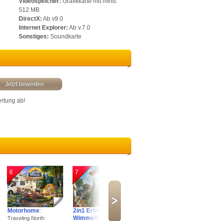
Videospeicher:
Grafikkarte mit mind.
512 MB
DirectX:
Ab v9.0
Internet Explorer:
Ab v.7.0
Sonstiges:
Soundkarte
Jetzt bewerten
ertung ab!
6
7
8
9
Motorhome
:
2in1 Erlebnis
Arkan Solas
:
Delic
Wimmelbilder
Traveling North
The Haunting of
Emily’s