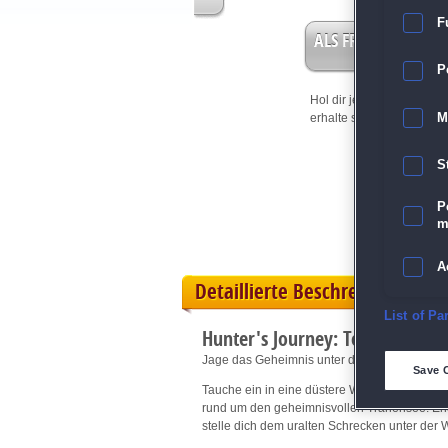
F
ALS FREISPIEL EIN
P
Hol dir jetzt deine
Vorteil
M
erhalte sofort bis zu 15 Fr
S
P
m
A
Detaillierte Beschreibung
E
List of Pa
Hunter's Journey: Tears of the 
Jage das Geheimnis unter den Tränen des d
D
Save 
Tauche ein in eine düstere Welt voller alter 
rund um den geheimnisvollen Tränensee. Erku
M
stelle dich dem uralten Schrecken unter der 