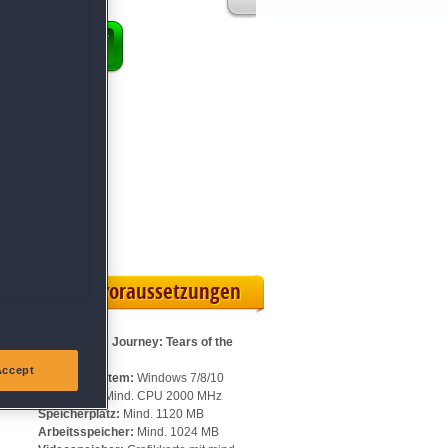
ENKORB
 Vollversion
eilskarte
Systemvoraussetzungen
Für Hunter's Journey: Tears of the
Lake:
Accept
Betriebssystem:
Windows 7/8/10
Prozessor:
Mind. CPU 2000 MHz
Speicherplatz:
Mind. 1120 MB
Arbeitsspeicher:
Mind. 1024 MB