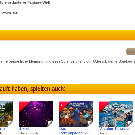
ory in düsterer Fantasy-Welt
ink different devices
l
rfolge frei
dentify devices based on information transmitted automatically
ave and communicate privacy choices
w Purposes
r seine persönliche Meinung für dieses Spiel veröffentlicht! Oder gib deine Spielbew
kauft haben, spielten auch:
3
4
5
rip
:
Jixo 5
:
Das
Vacation Paradise
:
Rettungsteam 21
:
fe
Mask Parade
Alaska