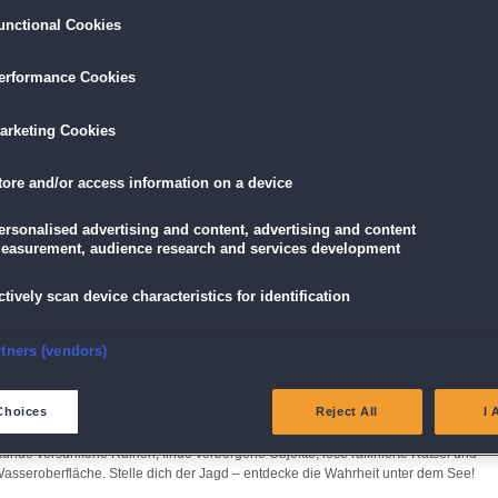
unctional Cookies
LÖSEN
GRATIS DOWNLOADEN
IN DEN WAR
erformance Cookies
16,95 €
skarte
und
Lade dir das Spiel jetzt herunter und
für die
arketing Cookies
eispiele!
teste es 60 Minuten lang kostenlos!
5,89 €
mit der
Vort
tore and/or access information on a device
Dieses Spiel ist auch als Sammleredition
erhältlich
ersonalised advertising and content, advertising and content
mit Bonuskapitel und tollen Extras!
easurement, audience research and services development
ctively scan device characteristics for identification
nsure security, prevent and detect fraud, and fix errors
rtners (vendors)
Lake
unklen Sees
eliver and present advertising and content
Choices
Reject All
I 
Magie und vergessener Kreaturen. Begleite Velimir auf seiner gefährlichsten Jagd
nde versunkene Ruinen, finde verborgene Objekte, löse raffinierte Rätsel und
atch and combine data from other data sources
Wasseroberfläche. Stelle dich der Jagd – entdecke die Wahrheit unter dem See!